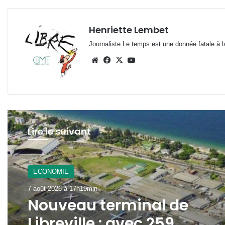
Henriette Lembet
Journaliste Le temps est une donnée fatale à la
Website
Facebook
X
YouTube
Lire le suivant
ECONOMIE
7 août 2026 à 17h19min
Nouveau terminal de
Libreville : avec 259