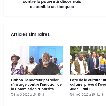
contre la pauvreté désormais
disponible
Afri
en
disponible en kiosques
kiosques
Articles similaires
Gabon : le secteur pétrolier
Fête de la culture : u
s’insurge contre l’inaction de
culturel prévu à l’av
la Commission tripartite
Jean-Paul II
8 août 2026 à 15h45min
8 août 2026 à 15h41min