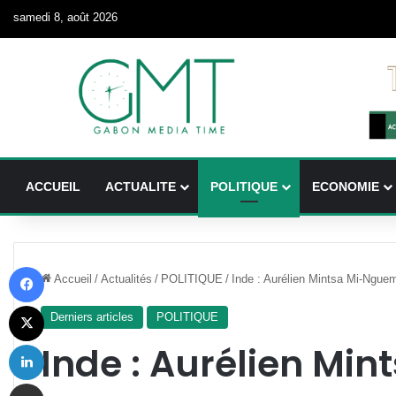
samedi 8, août 2026
ACCUEIL
ACTUALITE
POLITIQUE
ECONOMIE
Facebook
Accueil
/
Actualités
/
POLITIQUE
/
Inde : Aurélien Mintsa Mi-Nguem
X
Derniers articles
POLITIQUE
Linkedin
Inde : Aurélien Mi
Partager par email