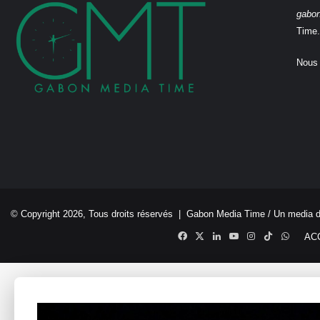
gabo
Time.
Nous 
© Copyright 2026, Tous droits réservés |
Gabon Media Time
/ Un media 
Facebook
X
Linkedin
YouTube
Instagram
TikTok
Whats
AC