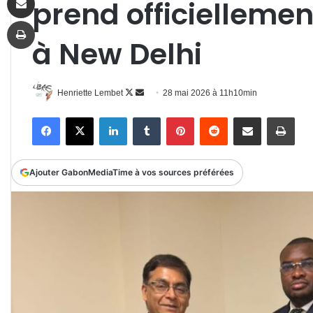
prend officiellemen
Imprimer
à New Delhi
Follow
Envoyer
Henriette Lembet
28 mai 2026 à 11h10min
on
un
Facebook
X
Linkedin
Tumblr
Pinterest
Reddit
Partager par email
Impr
X
courriel
Ajouter GabonMediaTime à vos sources préférées