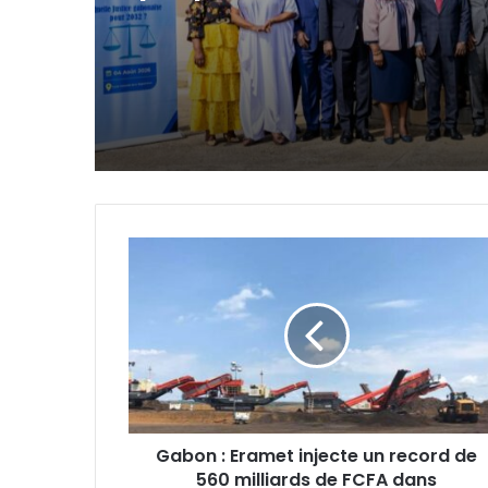
R4 pour un aller-reto
Port-Gentil–Francevi
Gabon
:
Eramet
injecte
un
record
de
560
milliards
Gabon : Eramet injecte un record de
de
560 milliards de FCFA dans
FCFA