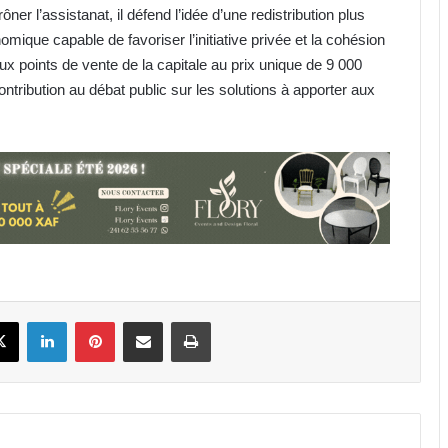
ôner l’assistanat, il défend l’idée d’une redistribution plus
omique capable de favoriser l’initiative privée et la cohésion
ux points de vente de la capitale au prix unique de 9 000
ibution au débat public sur les solutions à apporter aux
Lycée Public d’Awendje : 735 élèves
en 2026 pour seulement 7 salles
classe fonctionnelles
Gabon : Hermann Immongault
prend le pouls de la modernisation
de la Fonction publique
book
X
Linkedin
Pinterest
Partager par email
Imprimer
Élection au secrétariat général de
l’ONU : Macky Sall cinquième au
premier vote indicatif
Journée internationale de la
Femme africaine : le Gabon place