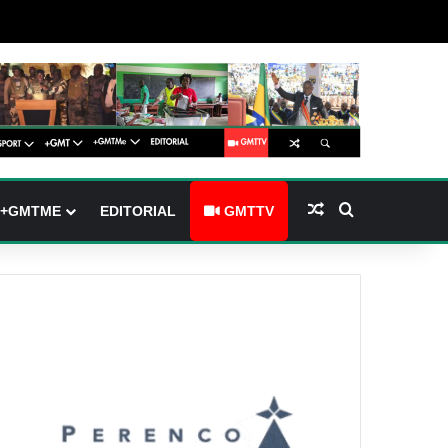
arre latérale)
h skin
Article Aléatoire
Rechercher
+GMTME
EDITORIAL
GMTTV