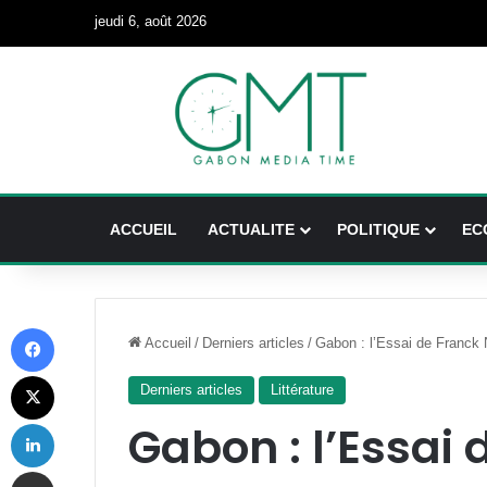
jeudi 6, août 2026
ACCUEIL
ACTUALITE
POLITIQUE
EC
Facebook
Accueil
/
Derniers articles
/
Gabon : l’Essai de Franck
X
Derniers articles
Littérature
Linkedin
Gabon : l’Essa
Partager par email