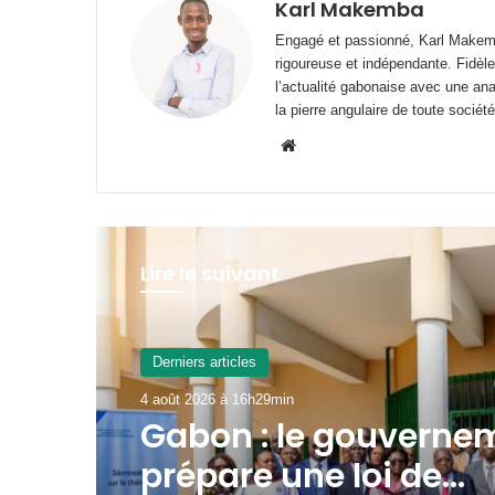
Karl Makemba
Engagé et passionné, Karl Makemb
rigoureuse et indépendante. Fidèle
l’actualité gabonaise avec une anal
la pierre angulaire de toute société
Website
Lire le suivant
A La Une
4 août 2026 à 9h55min
Transport aérien : ju
52 480 FCFA de rede