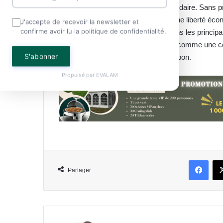
bâtir une société plus équitable et solidaire. Sans pr
juste des richesses nationales et d’une liberté écon
J'accepte de recevoir la newsletter et
confirme avoir lu la politique de confidentialité.
sociale. Disponible dès à présent dans les principa
FCFA, ce premier tome se présente comme une contr
S'abonner
défis économiques et sociaux du Gabon.
Propulsé par
EVALAM
Face
Partager