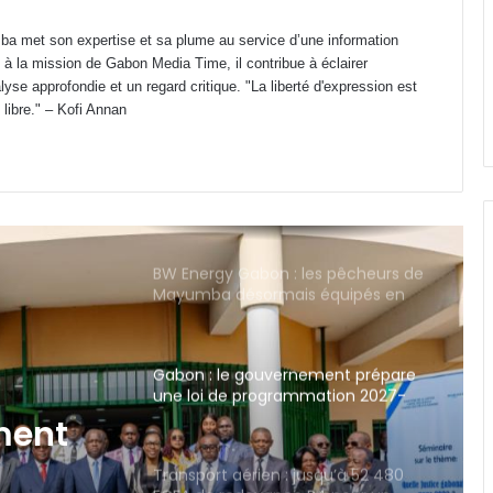
le curseur sur le leadership féminin
a met son expertise et sa plume au service d’une information
 à la mission de Gabon Media Time, il contribue à éclairer
Gabon : Camélia Ntoutoume
yse approfondie et un regard critique. "La liberté d'expression est
annonce une rentrée des classes à
 libre." – Kofi Annan
effectifs pléthoriques
BW Energy Gabon : les pêcheurs de
Mayumba désormais équipés en
matériel professionnel
Gabon : le gouvernement prépare
une loi de programmation 2027-
2032 pour refonder son système
judiciaire
Transport aérien : jusqu’à 52 480
FCFA de redevance R4 pour un
aller-retour Port-Gentil–Franceville
squ’à
vance
CES Public d’Awendje : 2 500 élèves,