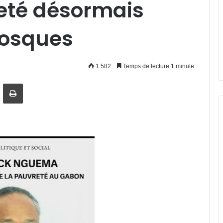
reté désormais
iosques
1 582
Temps de lecture 1 minute
artager par email
Imprimer