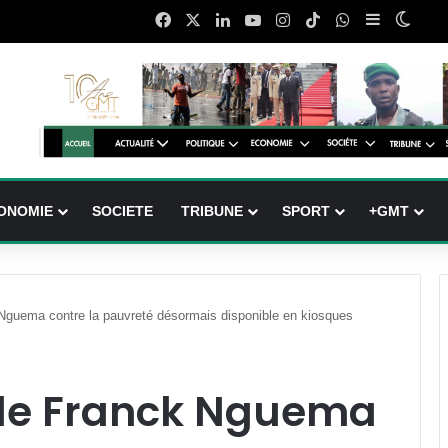
Facebook
X
Linkedin
YouTube
Instagram
TikTok
WhatsApp
Sidebar (b
Switc
ONOMIE
SOCIETE
TRIBUNE
SPORT
+GMT
 Nguema contre la pauvreté désormais disponible en kiosques
i de Franck Nguema