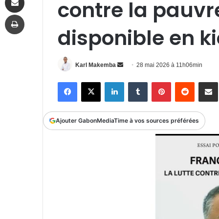
contre la pauv
Imprimer
disponible en k
Envoyer
Karl Makemba
28 mai 2026 à 11h06min
un
Facebook
X
Linkedin
Tumblr
Pinterest
Reddit
P
courriel
Ajouter GabonMediaTime à vos sources préférées