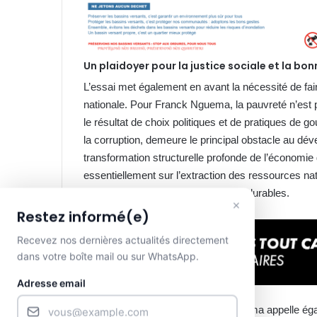
Un plaidoyer pour la justice sociale et la b
L’essai met également en avant la nécessité de fair
nationale. Pour Franck Nguema, la pauvreté n’est p
le résultat de choix politiques et de pratiques de go
la corruption, demeure le principal obstacle au dé
transformation structurelle profonde de l’économ
essentiellement sur l’extraction des ressources na
créatrice d’emplois et de richesses durables.
×
Restez informé(e)
Recevez nos dernières actualités directement
dans votre boîte mail ou sur WhatsApp.
Adresse email
À travers cet ouvrage, Franck Nguema appelle éga