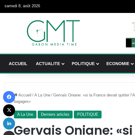
samedi 8, août 2026
ACCUEIL
ACTUALITE
POLITIQUE
ECONOMIE
Facebook
Accueil
/
A La Une
/
Gervais Oniane: «si la France devait quitter l’A
bagages»
X
A La Une
Derniers articles
POLITIQUE
Linkedin
Gervais Oniane: «si
Partager par email