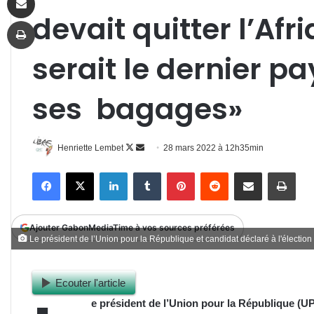
devait quitter l’Afr
Imprimer
serait le dernier pa
ses bagages»
Follow
Envoyer
Henriette Lembet
28 mars 2022 à 12h35min
on
un
Facebook
X
Linkedin
Tumblr
Pinterest
Reddit
Partager par email
Impr
X
courriel
Ajouter GabonMediaTime à vos sources préférées
Le président de l’Union pour la République et candidat déclaré à l'électio
Ecouter l'article
e président de l’Union pour la République (UPR