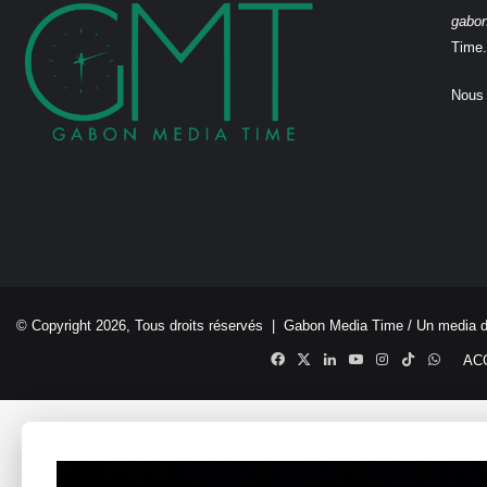
gabo
Time.
Nous 
© Copyright 2026, Tous droits réservés |
Gabon Media Time
/ Un media 
Facebook
X
Linkedin
YouTube
Instagram
TikTok
Whats
AC