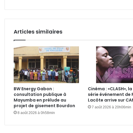
revenus
cent
du
CHUL»
Articles similaires
BW Energy Gabon :
Cinéma : «CLASH», la
consultation publique à
série événement de 
Mayumba en prélude au
Lacôte arrive sur C
projet de gisement Bourdon
7 août 2026 à 20h06min
8 août 2026 à 0h58min