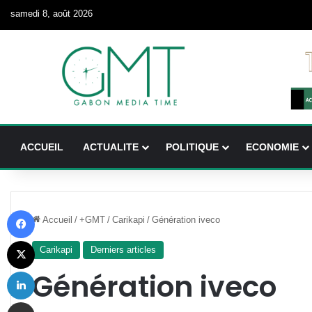
samedi 8, août 2026
ACCUEIL
ACTUALITE
POLITIQUE
ECONOMIE
Facebook
Accueil
/
+GMT
/
Carikapi
/
Génération iveco
X
Carikapi
Derniers articles
Linkedin
Génération iveco
Partager par email