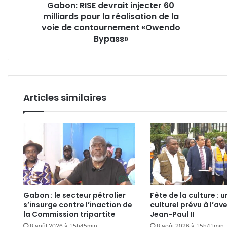
Gabon: RISE devrait injecter 60
de
d’Ha
milliards pour la réalisation de la
la
Kan
voie
voie de contournement «Owendo
de
Bypass»
contournement
«Owendo
Bypass»
Articles similaires
Gabon : le secteur pétrolier
Fête de la culture : u
s’insurge contre l’inaction de
culturel prévu à l’av
la Commission tripartite
Jean-Paul II
8 août 2026 à 15h45min
8 août 2026 à 15h41min