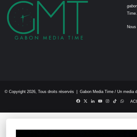
gabo
Time.
Nous 
© Copyright 2026, Tous droits réservés |
Gabon Media Time
/ Un media 
Facebook
X
Linkedin
YouTube
Instagram
TikTok
Whats
AC