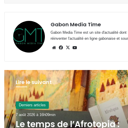
Gabon Media Time
Gabon Media Time est un site d'actualité dont l
réinventer l'actualité en ligne gabonaise et sou
Website
Facebook
X
YouTube
Lire le suivant
Derniers articles
7 août 2026 à 13h16min
Derniers articles
Gabon : la SOGADA
7 août 2026 à 16h09min