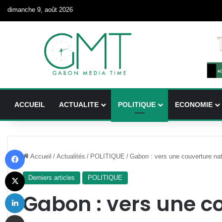
dimanche 9, août 2026
ACCUEIL
ACTUALITE
POLITIQUE
ECONOMIE
Facebook
Accueil
/
Actualités
/
POLITIQUE
/
Gabon : vers une couverture nati
X
Derniers articles
POLITIQUE
Linkedin
Gabon : vers une c
Partager par email