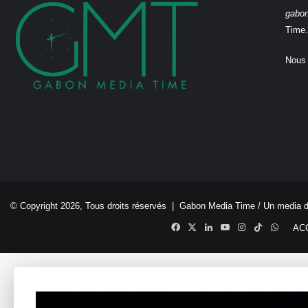
gabo
Time.
Nous 
© Copyright 2026, Tous droits réservés |
Gabon Media Time
/ Un media 
Facebook
X
Linkedin
YouTube
Instagram
TikTok
Whats
AC