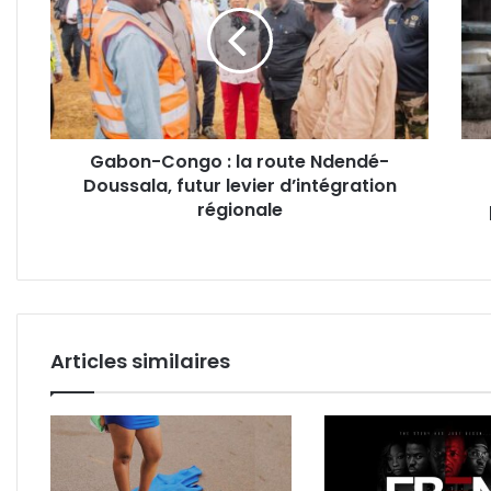
la
une
route
trent
Ndendé-
de
Doussala,
pays
futur
bient
levier
réun
Gabon-Congo : la route Ndendé-
d’intégration
en
Doussala, futur levier d’intégration
régionale
Colo
régionale
pour
des
mes
conc
cont
Israë
Articles similaires