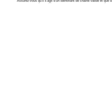
Assurez-vous qu’il s’agit d’un identifiant de chaine valide et que