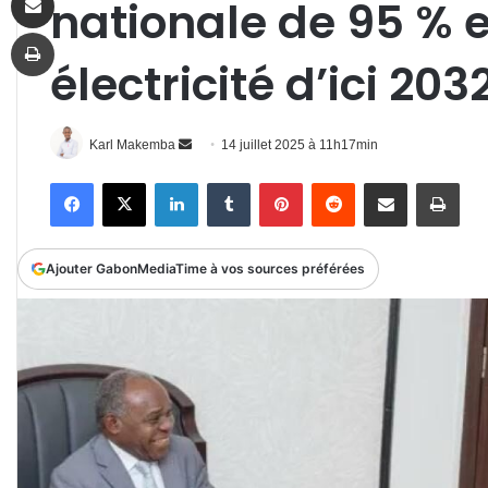
nationale de 95 % 
Imprimer
électricité d’ici 203
Envoyer
Karl Makemba
14 juillet 2025 à 11h17min
un
Facebook
X
Linkedin
Tumblr
Pinterest
Reddit
Partager par email
Impr
courriel
Ajouter GabonMediaTime à vos sources préférées