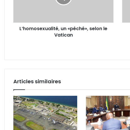
Vatican
fièvr
déma
les
effet
L’homosexualité, un «péché», selon le
indé
Vatican
des
vacc
Spou
V
et
Sino
Articles similaires