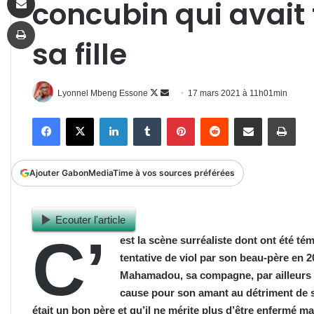
concubin qui avait 
Imprimer
sa fille
Follow
Envoyer
Lyonnel Mbeng Essone
17 mars 2021 à 11h01min
on
un
Facebook
X
Linkedin
Tumblr
Pinterest
Reddit
Partager par email
Impr
X
courriel
Ajouter GabonMediaTime à vos sources préférées
Ecouter l'article
C’
est la scène surréaliste dont ont été tém
tentative de viol par son beau-père en 
Mahamadou, sa compagne, par ailleurs mè
cause pour son amant au détriment de sa
était un bon père et qu’il ne mérite plus d’être enfermé m