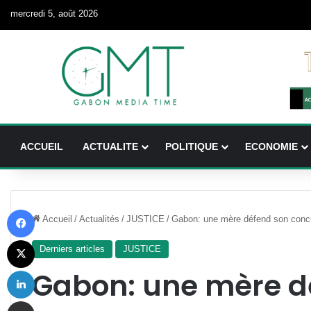
mercredi 5, août 2026
ACCUEIL
ACTUALITE
POLITIQUE
ECONOMIE
Facebook
Accueil
/
Actualités
/
JUSTICE
/
Gabon: une mère défend son concubi
X
Derniers articles
JUSTICE
Linkedin
Gabon: une mère d
Partager par email