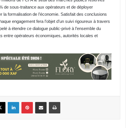
 % de sous-traitance aux opérateurs et de déployer
r la formalisation de l’économie. Satisfait des conclusions
que engagement fera l’objet d’un suivi rigoureux à travers
ppelé à étendre ce dialogue public-privé à l’ensemble du
ts entre opérateurs économiques, autorités locales et
BW Energy Gabon : consultation
publique à Mayumba en prélude au
projet de gisement Bourdon
Gabon-Côte d’Ivoire : Oligui
Nguema s’imprègne du modèle de
développement Ivoirien
book
X
Linkedin
Pinterest
Partager par email
Imprimer
BW Energy Gabon : les pêcheurs de
Mayumba désormais équipés en
matériel professionnel