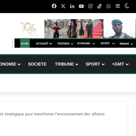
Facebook
X
Linkedin
YouTube
Instagram
TikTok
WhatsApp
Sidebar
Swi
ONOMIE
SOCIETE
TRIBUNE
SPORT
+GMT
 stratégique pour transformer l’environnement des affaires