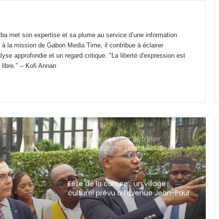
Gabon : le gouvernement prépare
une loi de programmation 2027-
2032 pour refonder son système
judiciaire
a met son expertise et sa plume au service d’une information
 à la mission de Gabon Media Time, il contribue à éclairer
Transport aérien : jusqu’à 52 480
yse approfondie et un regard critique. "La liberté d'expression est
FCFA de redevance R4 pour un
 libre." – Kofi Annan
aller-retour Port-Gentil–Franceville
Gabon : le secteur pétrolier
s’insurge contre l’inaction de la
Commission tripartite
Fête de la culture : un village
culturel prévu à l’avenue Jean-Paul
II
Addiction et troubles
psychiatriques : le Dr Louma appelle
à la mobilisation contre ces
pathologies