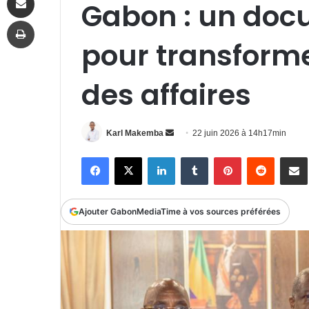
Gabon : un doc
Imprimer
pour transform
des affaires
Envoyer
Karl Makemba
22 juin 2026 à 14h17min
un
Facebook
X
Linkedin
Tumblr
Pinterest
Reddit
P
courriel
Ajouter GabonMediaTime à vos sources préférées