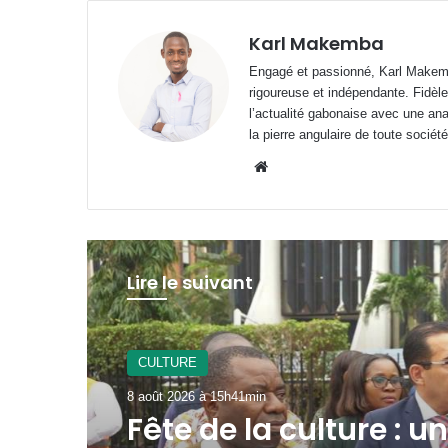
Karl Makemba
Engagé et passionné, Karl Makemb
rigoureuse et indépendante. Fidèle
l’actualité gabonaise avec une anal
la pierre angulaire de toute société
Website
Lire le suivant
Santé
8 août 2026 à 15h16min
Addiction et troubles