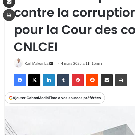
contre la corruptio
Imprimer
pour la Cour des c
CNLCEI
Envoyer
Karl Makemba
4 mars 2025 à 11h15min
un
Facebook
X
Linkedin
Tumblr
Pinterest
Reddit
Partager par email
Impr
courriel
Ajouter GabonMediaTime à vos sources préférées