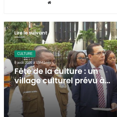
Website
Lire le suivant
CULTURE
8 août 2026 à 15h41min
Fête de la culture : un
village culturel prévu à
l’avenue Jean-Paul II