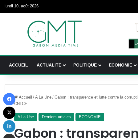
lundi 10, août 2026
ACCUEIL
ACTUALITE
POLITIQUE
ECONOMIE
Facebook
Accueil
/
A La Une
/
Gabon : transparence et lutte contre la corrupt
CNLCEI
X
A La Une
Derniers articles
ECONOMIE
Linkedin
Gabon : transparenc
Partager par email