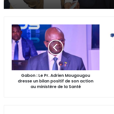
Gabon
Soft
:
Pow
Le
Inde
Pr.
:
Adrien
le
Mougougou
Gab
dresse
à
un
la
bilan
43è
Gabon : Le Pr. Adrien Mougougou
positif
plac
dresse un bilan positif de son action
de
des
son
au ministère de la Santé
pays
action
les
au ministère
plus
de
influ
la
en
Santé
Afri