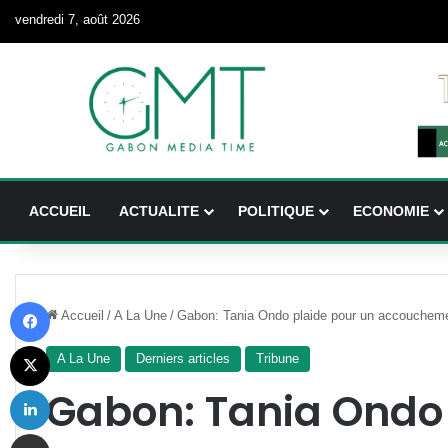
vendredi 7, août 2026
ACCUEIL
ACTUALITE
POLITIQUE
ECONOMIE
Facebook
Accueil
/
A La Une
/
Gabon: Tania Ondo plaide pour un accouchem
X
A La Une
Derniers articles
Tribune
Linkedin
Gabon: Tania Ondo 
Partager par email