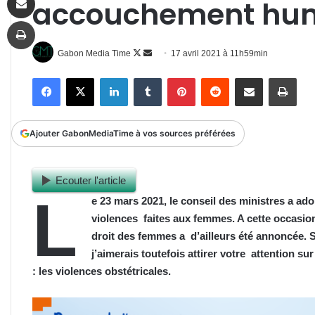
accouchement hu
Imprimer
Follow
Envoyer
Gabon Media Time
17 avril 2021 à 11h59min
on
un
Facebook
X
Linkedin
Tumblr
Pinterest
Reddit
Partager par email
Impr
X
courriel
Ajouter GabonMediaTime à vos sources préférées
Ecouter l'article
L
e 23 mars 2021, le conseil des ministres a adopt
violences faites aux femmes. A cette occasion
droit des femmes a d’ailleurs été annoncée. Si
j’aimerais toutefois attirer votre attention s
: les violences obstétricales.