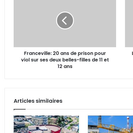
20
«Ton
ans
Arna
de
écop
prison
de
pour
10
viol
ans
sur
de
ses
pris
Franceville: 20 ans de prison pour
deux
pour
viol sur ses deux belles-filles de 11 et
belles-
viol
filles
12 ans
sur
de
une
11
fillet
et
de
12
6
ans
ans
Articles similaires