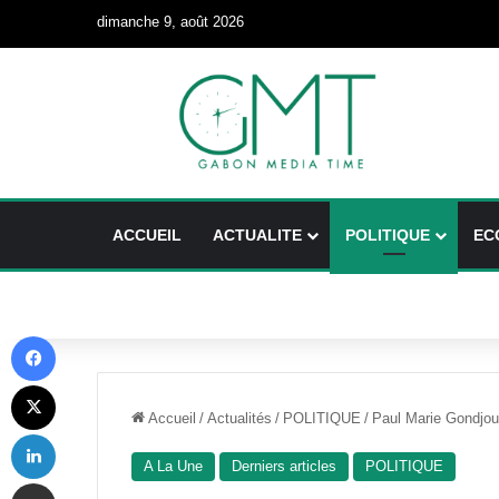
dimanche 9, août 2026
ACCUEIL
ACTUALITE
POLITIQUE
EC
Facebook
X
Accueil
/
Actualités
/
POLITIQUE
/
Paul Marie Gondjout
Linkedin
A La Une
Derniers articles
POLITIQUE
Partager par email