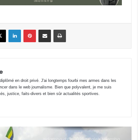
reconstruire l’équipe nationale »
AAN-GA : sécurisation et
book
X
Linkedin
Pinterest
Partager par email
Imprimer
financement au menu de la 45e
session
Prix de l’essence : Gabon, 2e pays
avec le litre de super le plus
abordable en Zone FCFA !
e
 diplômé en droit privé. J'ai longtemps fourbi mes armes dans les
Canal+ : 100% des coupes d’Europe
ncer dans le web journalisme. Bien que polyvalent, je me suis
masculines de football jusqu’en
2031 en Afrique !
s, justice, faits-divers et bien sûr actualités sportives.
Ndambo d’Or 2026 : Caleb Nzamba
sacré meilleur joueur du National
Foot 1 !
Affaire Wilfried Okoumba :