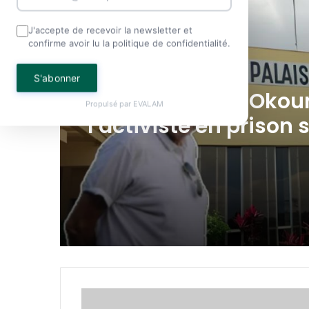
J'accepte de recevoir la newsletter et
confirme avoir lu la politique de confidentialité.
A La Une
S'abonner
7 août 2026 à 16h17min
A La Une
SEEG : l’interconnexi
Propulsé par
EVALAM
8 août 2026 à 11h58min
électrique avec la G
Équatoriale avance d
Woleu-Ntem
Affaire Wilfried Oko
l’activiste en prison 
la plainte de Pierre D
SEEG: