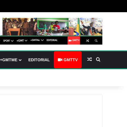
 (barre latérale)
tch skin
Article Aléatoire
Rechercher
+GMTME
EDITORIAL
GMTTV