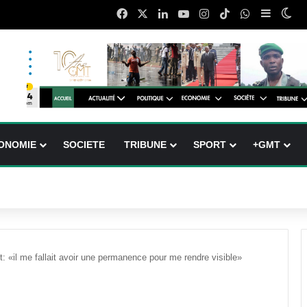
Facebook
X
Linkedin
YouTube
Instagram
TikTok
WhatsApp
Sidebar
Swi
ONOMIE
SOCIETE
TRIBUNE
SPORT
+GMT
: «il me fallait avoir une permanence pour me rendre visible»