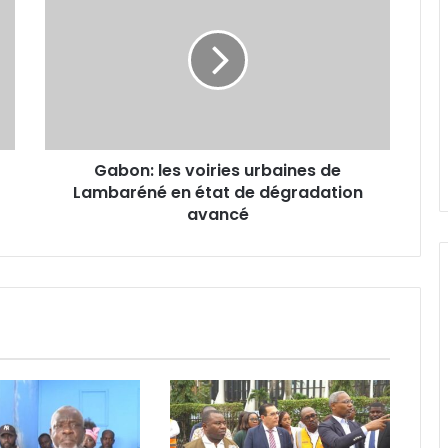
les
Alain Giresse : « Il nous faut d’abord
reconstruire l’équipe nationale »
voiries
urbaines
de
Lambaréné
AAN-GA : sécurisation et
en
financement au menu de la 45e
état
session
de
Gabon: les voiries urbaines de
dégradation
Prix de l’essence : Gabon, 2e pays
Lambaréné en état de dégradation
avancé
avec le litre de super le plus
avancé
abordable en Zone FCFA !
Canal+ : 100% des coupes d’Europe
masculines de football jusqu’en
2031 en Afrique !
Ndambo d’Or 2026 : Caleb Nzamba
sacré meilleur joueur du National
Foot 1 !