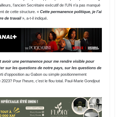
illeurs, l’ancien Secrétaire exécutif de l’UN n’a pas manqué
t de cette structure. «
Cette permanence politique
,
je l’ai
re de travail
», a-t-il indiqué.
ait avoir une permanence pour me rendre visible pour
er sur les questions de notre pays, sur les questions de
arti d’opposition au Gabon ou simple positionnement
 2023? Pour l’heure, c’est le flou total. Paul-Marie Gondjout
Bénin : Patrice Talon élu président
du Sénat !
Alain Giresse : « Il nous faut d’abord