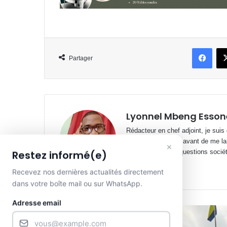
Face
Partager
Lyonnel Mbeng Esson
Rédacteur en chef adjoint, je suis
cabinets juridiques avant de me la
×
spécialisé sur les questions société
Restez informé(e)
Website
Facebook
X
YouTube
Recevez nos dernières actualités directement
dans votre boîte mail ou sur WhatsApp.
Adresse email
Lire le suivant