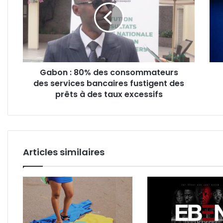
des
et
consommateurs
Brya
des
Mey
services
main
bancaires
en
fustigent
Ligu
Gabon : 80% des consommateurs
des
1
des services bancaires fustigent des
prêts
!
à
prêts à des taux excessifs
des
taux
excessifs
Articles similaires