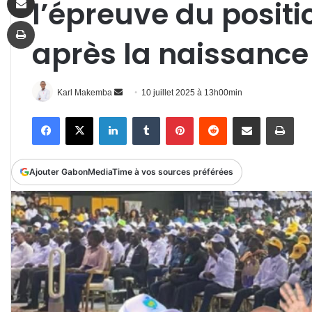
l’épreuve du posit
Imprimer
après la naissance
Envoyer
Karl Makemba
10 juillet 2025 à 13h00min
un
Facebook
X
Linkedin
Tumblr
Pinterest
Reddit
Partager par email
Impr
courriel
Ajouter GabonMediaTime à vos sources préférées