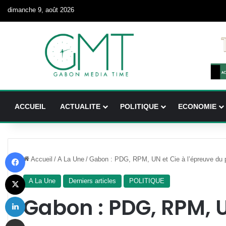
dimanche 9, août 2026
ACCUEIL
ACTUALITE
POLITIQUE
ECONOMIE
Facebook
Accueil
/
A La Une
/
Gabon : PDG, RPM, UN et Cie à l’épreuve du 
X
A La Une
Derniers articles
POLITIQUE
Linkedin
Gabon : PDG, RPM, U
Partager par email