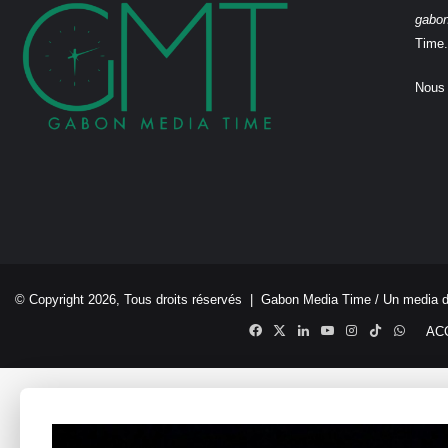
gabo
Time.
Nous 
© Copyright 2026, Tous droits réservés |
Gabon Media Time
/ Un media 
Facebook
X
Linkedin
YouTube
Instagram
TikTok
Whats
AC