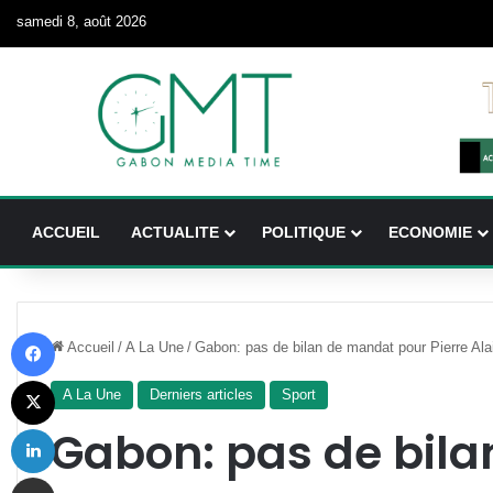
samedi 8, août 2026
ACCUEIL
ACTUALITE
POLITIQUE
ECONOMIE
Facebook
Accueil
/
A La Une
/
Gabon: pas de bilan de mandat pour Pierre Ala
X
A La Une
Derniers articles
Sport
Linkedin
Gabon: pas de bil
Partager par email