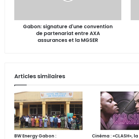
entre
rên
AXA
de
assurances
la
Gabon: signature d'une convention
et
HAC
de partenariat entre AXA
la
MGSER
assurances et la MGSER
Articles similaires
BW Energy Gabon :
Cinéma : «CLASH», la