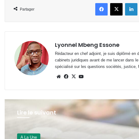
Facebook
X
L
Partager
Lyonnel Mbeng Essone
Rédacteur en chef adjoint, je suis diplômé en 
cabinets juridiques avant de me lancer dans le
spécialisé sur les questions sociétés, justice, f
Website
Facebook
X
YouTube
Lire le suivant
A La Une