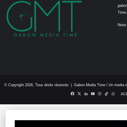
gabo
Time.
Nous 
© Copyright 2026, Tous droits réservés |
Gabon Media Time
/ Un media 
Facebook
X
Linkedin
YouTube
Instagram
TikTok
Whats
AC