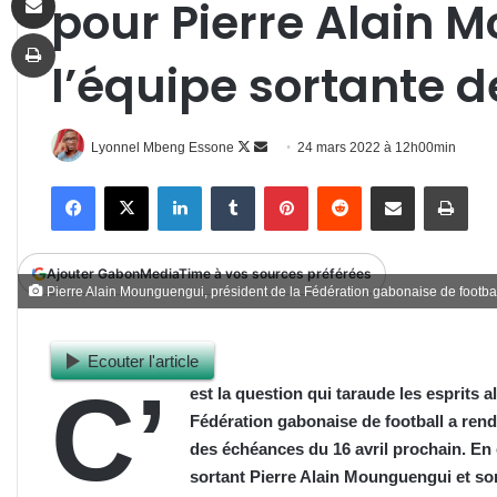
pour Pierre Alain 
Imprimer
l’équipe sortante d
Follow
Envoyer
Lyonnel Mbeng Essone
24 mars 2022 à 12h00min
on
un
Facebook
X
Linkedin
Tumblr
Pinterest
Reddit
Partager par email
Impr
X
courriel
Ajouter GabonMediaTime à vos sources préférées
Pierre Alain Mounguengui, président de la Fédération gabonaise de footba
Ecouter l'article
C’
est la question qui taraude les esprits 
Fédération gabonaise de football a rend
des échéances du 16 avril prochain. En 
sortant Pierre Alain Mounguengui et son