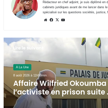
Rédacteur en chef adjoint, je suis diplômé en 
cabinets juridiques avant de me lancer dans le
spécialisé sur les questions sociétés, justice, f
Website
Facebook
X
YouTube
Lire le suivant
A La Une
7 août 2026 à 16h17min
A La Une
SEEG : l’interconnexion
8 août 2026 à 11h58min
électrique avec la Guinée
Équatoriale avance dans 