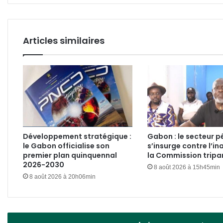
buvant
le
de
labor
l'huile
du
de
CHU
Articles similaires
frein
Développement stratégique :
Gabon : le secteur pé
le Gabon officialise son
s’insurge contre l’in
premier plan quinquennal
la Commission tripar
2026-2030
8 août 2026 à 15h45min
8 août 2026 à 20h06min