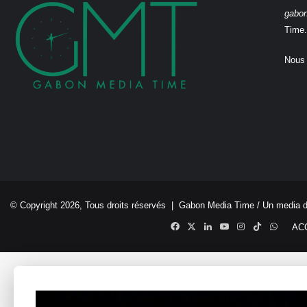
gabo
Time.
Nous 
© Copyright 2026, Tous droits réservés |
Gabon Media Time
/ Un media 
Facebook
X
Linkedin
YouTube
Instagram
TikTok
Whats
AC