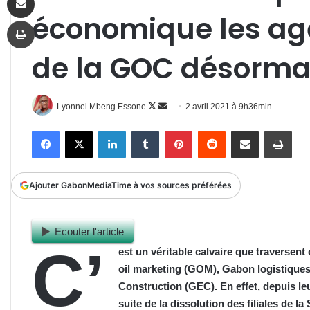
économique les age
Imprimer
de la GOC désorma
Follow
Envoyer
Lyonnel Mbeng Essone
2 avril 2021 à 9h36min
on
un
Facebook
X
Linkedin
Tumblr
Pinterest
Reddit
Partager par email
Impr
X
courriel
Ajouter GabonMediaTime à vos sources préférées
Ecouter l'article
C’
est un véritable calvaire que traversen
oil marketing (GOM), Gabon logistique
Construction (GEC). En effet, depuis l
suite de la dissolution des filiales de 