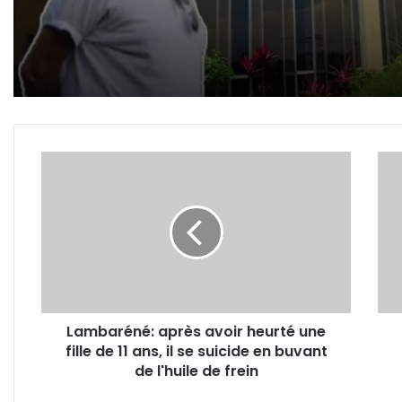
Woleu-Ntem
Affaire Wilfried Okoumba 
l’activiste en prison suite
la plainte de Pierre Duro !
Lambaréné:
Gabo
après
faut
avoir
de
heurté
moy
une
Dr.
fille
Van
de
inca
11
de
ans,
répa
Lambaréné: après avoir heurté une
il
le
fille de 11 ans, il se suicide en buvant
se
scan
suicide
de l'huile de frein
et
en
d’éq