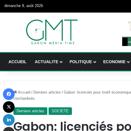
dimanche 9, août 2026
ACCUEIL
ACTUALITE
POLITIQUE
ECONOMIE
Facebook
Accueil
/
Derniers articles
/
Gabon: licenciés pour motif économique
clochardisés
X
Derniers articles
SOCIETE
Linkedin
Gabon: licenciés po
Partager par email