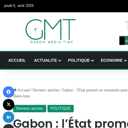
jeudi 6, août 2026
ACCUEIL
ACTUALITE
POLITIQUE
ECONOMIE
Facebook
Accueil
/
Derniers articles
/
Gabon : l’État promet un moratoire pour
filière bois
X
Derniers articles
POLITIQUE
Linkedin
Gabon : l’État pro
Partager par email