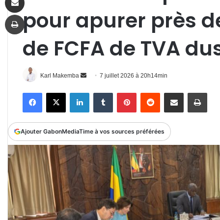
pour apurer près de
Imprimer
de FCFA de TVA dus à
Envoyer
Karl Makemba
7 juillet 2026 à 20h14min
un
Facebook
X
Linkedin
Tumblr
Pinterest
Reddit
Partager par email
Impr
courriel
Ajouter GabonMediaTime à vos sources préférées