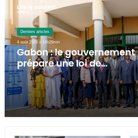
Lire le suivant
A La Une
4 août 2026 à 9h55min
Transport aérien : jusqu’à
52 480 FCFA de redevanc
R4 pour un aller-retour
Port-Gentil–Franceville