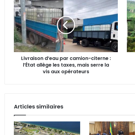
Livraison
Moa
d’eau
:
par
une
camion-
fem
citerne
de
:
57
l’État
ans
allège
retr
les
mort
Livraison d’eau par camion-citerne :
taxes,
à
l’État allège les taxes, mais serre la
mais
la
serre
vis aux opérateurs
cité
la
Ekay
vis
aux
opérateurs
Articles similaires