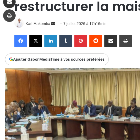
restructurer la ma
Imprimer
Envoyer
Karl Makemba
7 juillet 2026 à 17h16min
un
Facebook
X
Linkedin
Tumblr
Pinterest
Reddit
Partager par email
Impr
courriel
Ajouter GabonMediaTime à vos sources préférées