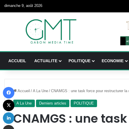
dimanche 9, août 2026
ACCUEIL
ACTUALITE
POLITIQUE
ECONOMIE
Facebook
Accueil
/
A La Une
/
CNAMGS : une task force pour restructurer la
X
A La Une
Derniers articles
POLITIQUE
Linkedin
CNAMGS : une task 
Partager par email