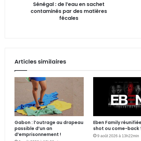
Sénégal : de l’eau en sachet
matières
sans
contaminés par des matières
fécales
infir
fécales
lais
les
habi
livré
à
eux-
mêm
Articles similaires
Gabon : l’outrage au drapeau
Eben Family réunifié
passible d’un an
shot ou come-back 
d’emprisonnement !
9 août 2026 à 13h22min