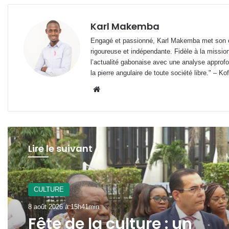
Karl Makemba
Engagé et passionné, Karl Makemba met son ex
rigoureuse et indépendante. Fidèle à la missio
l’actualité gabonaise avec une analyse approfon
la pierre angulaire de toute société libre." – Ko
Website
Lire le suivant
Santé
8 août 2026 à 15h16min
CULTURE
Addiction et troubles
8 août 2026 à 15h41min