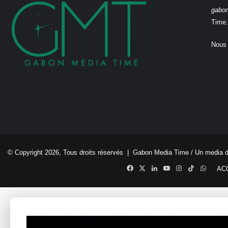
gabo
Time.
Nous 
© Copyright 2026, Tous droits réservés |
Gabon Media Time
/ Un media 
Facebook
X
Linkedin
YouTube
Instagram
TikTok
Whats
AC