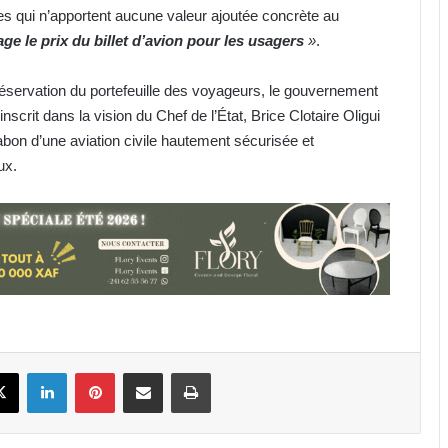
tes qui n’apportent aucune valeur ajoutée concrète au
ge le prix du billet d’avion pour les usagers
»
.
réservation du portefeuille des voyageurs, le gouvernement
inscrit dans la vision du Chef de l’État, Brice Clotaire Oligui
abon d’une aviation civile hautement sécurisée et
Cybersécurité : la SEEG révèle avoir
ux.
perdu près de 95 % de ses
infrastructures informatiques
Gabon : Hermann Immongault
échange avec la Fondation Prince
Albert II de Monaco sur son projet
d’implantation
Nationale 1 : quatre morts
enregistrés en l’espace d’une
book
X
Linkedin
Pinterest
Partager par email
Imprimer
semaine
Gabon : VAALCO Energy met en