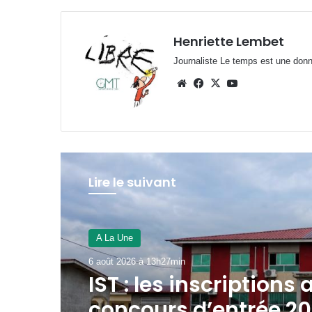
Henriette Lembet
Journaliste Le temps est une donnée
Website
Facebook
X
YouTube
Lire le suivant
JUSTICE
6 août 2026 à 11h39min
Libreville : plus d’un
de cannabis saisie