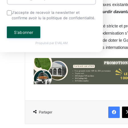
mission ? Identifier et supprimer les taxes existan
secteur,
«
dans le but de ne pas alourdir davanta
J'accepte de recevoir la newsletter et
confirme avoir lu la politique de confidentialité.
À travers ce compromis entre sécurité stricte et p
S'abonner
réaffirme sa feuille de route. Cette modernisation s’
Nguema, dont l’ambition ultime reste de doter le G
Propulsé par
EVALAM
parfaitement alignée sur les standards internationa
Face
Partager