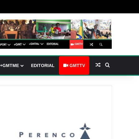
arre latérale)
h skin
Article Aléatoire
Rechercher
+GMTME
EDITORIAL
GMTTV