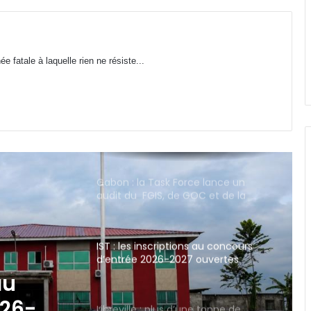
service un nouveau puits de gaz
sur le bloc d’Etame
Gabon : stages payants au CHUL,
 fatale à laquelle rien ne résiste...
une mesure légale ou une
discrimination déguisée ?
Gabon : la Task Force lance un
audit du FGIS, de GOC et de la
SOGARA
IST : les inscriptions au concours
d’entrée 2026-2027 ouvertes
jusqu’au 31 août
Libreville : plus d’une tonne de
cannabis saisie
e tonne
Gabon : 1 664 délégués élus lors des