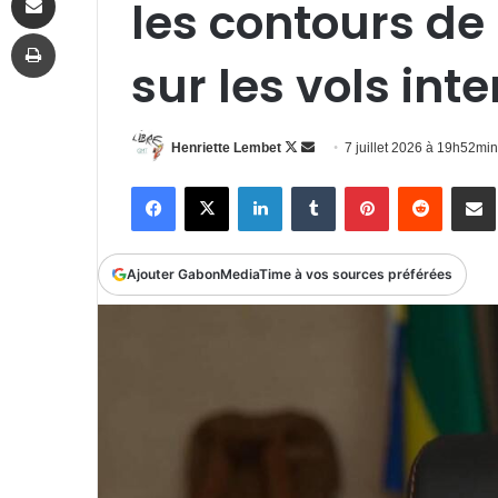
les contours de 
Imprimer
sur les vols int
Follow
Envoyer
Henriette Lembet
7 juillet 2026 à 19h52min
on
un
Facebook
X
Linkedin
Tumblr
Pinterest
Reddit
P
X
courriel
Ajouter GabonMediaTime à vos sources préférées