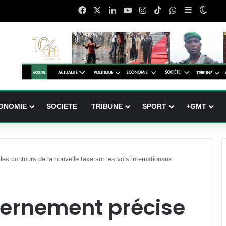
Facebook
X
Linkedin
YouTube
Instagram
TikTok
WhatsApp
Sidebar (b
Switc
ONOMIE
SOCIETE
TRIBUNE
SPORT
+GMT
es contours de la nouvelle taxe sur les vols internationaux
vernement précise