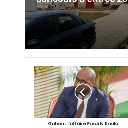
Gabon
:
l’affaire
Freddy
Koula
renvoyée
au
14
juillet
Gabon : l’affaire Freddy Koula
devant