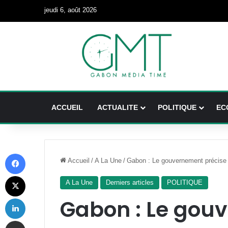
jeudi 6, août 2026
ACCUEIL
ACTUALITE
POLITIQUE
EC
Facebook
Accueil
/
A La Une
/
Gabon : Le gouvernement précise l
X
A La Une
Derniers articles
POLITIQUE
Linkedin
Gabon : Le gou
Partager par email