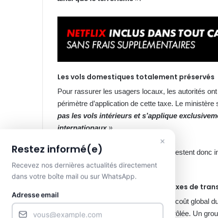
Les vols domestiques totalement préservés
Pour rassurer les usagers locaux, les autorités ont 
périmètre d’application de cette taxe. Le ministère
pas les vols intérieurs et s’applique exclusiv
internationaux
»
.
×
Restez informé(e)
Les liaisons interurbaines au Gabon restent donc 
voyageant à l’intérieur des frontières.
Recevez nos dernières actualités directement
dans votre boîte mail ou sur WhatsApp.
Vers une révision générale des taxes de tran
Adresse email
Conscient de l’impact potentiel sur le coût global 
les tarifs s’envoler de manière incontrôlée. Un group