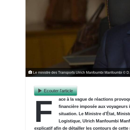
Le ministre des Transports Ulrich Manfoumbi Manfoumbi © D
Ecouter l'article
F
ace à la vague de réactions provoqu
financière imposée aux voyageurs in
situation. Le Ministre d’État, Mini
Logistique, Ulrich Manfoumbi Manfo
explicatif afin de détailler les contours de cett