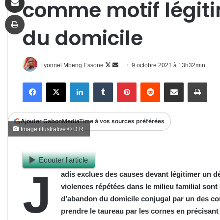
comme motif légit
Imprimer
du domicile
Follow
Envoyer
Lyonnel Mbeng Essone
9 octobre 2021 à 13h32min
on
un
Facebook
X
Linkedin
Tumblr
Pinterest
Reddit
Partager par email
Impr
X
courriel
Ajouter GabonMediaTime à vos sources préférées
Image illustrative © D.R.
Ecouter l'article
J
adis exclues des causes devant légitimer un dé
violences répétées dans le milieu familial
sont
d’abandon du domicile conjugal par un des co
prendre le taureau par les cornes en précisant 