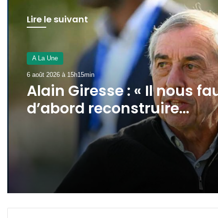
Lire le suivant
A La Une
A La Une
6 août 2026 à 15h11min
6 août 2026 à 15h15min
AAN-GA : sécurisation et
financement au menu de
la 45e session
Alain Giresse : « Il nous fa
d’abord reconstruire
l’équipe nationale »