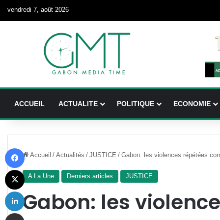
vendredi 7, août 2026
ACCUEIL
ACTUALITE
POLITIQUE
ECONOMIE
Facebook
Accueil
/
Actualités
/
JUSTICE
/
Gabon: les violences répétées com
X
A La Une
Derniers articles
JUSTICE
Linkedin
Gabon: les violenc
Partager par email