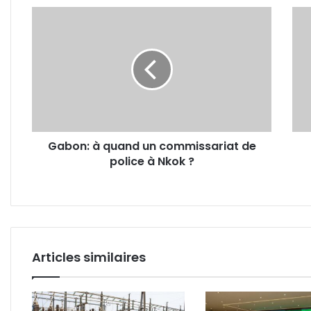
Gabon:
Gabo
à
Anto
quand
Nde
un
et
commissariat
l’U
de
pour
police
la
à
form
Nkok
des
Gabon: à quand un commissariat de
?
jeun
police à Nkok ?
déte
en
info
Articles similaires