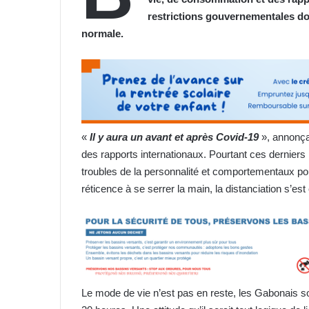
restrictions gouvernementales don
normale.
«
Il y aura un avant et après Covid-19
», annonçai
des rapports internationaux. Pourtant ces derniers 
troubles de la personnalité et comportementaux pou
réticence à se serrer la main, la distanciation s’es
Le mode de vie n’est pas en reste, les Gabonais s