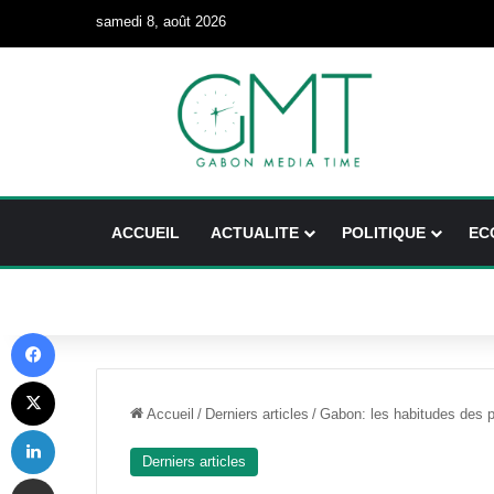
samedi 8, août 2026
ACCUEIL
ACTUALITE
POLITIQUE
EC
Facebook
X
Accueil
/
Derniers articles
/
Gabon: les habitudes des po
Linkedin
Derniers articles
Partager par email