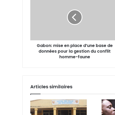
mise
en
place
d’une
base
de
données
pour
Gabon: mise en place d’une base de
la
données pour la gestion du conflit
gestion
du
homme-faune
conflit
homme-
faune
Articles similaires