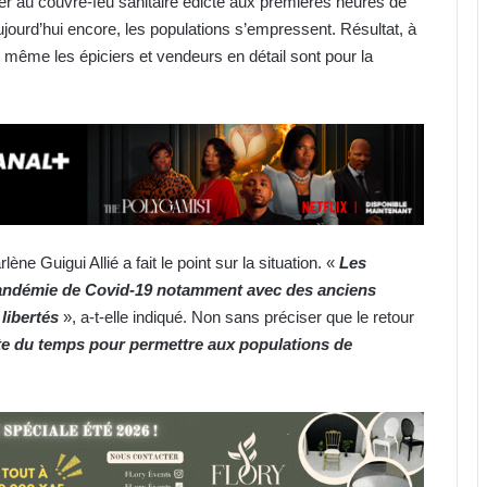
 lier au couvre-feu sanitaire édicté aux premières heures de
jourd’hui encore, les populations s’empressent. Résultat, à
t même les épiciers et vendeurs en détail sont pour la
ne Guigui Allié a fait le point sur la situation. «
Les
pandémie de Covid-19 notamment avec des anciens
 libertés
», a-t-elle indiqué. Non sans préciser que le retour
ste du temps pour permettre aux populations de
AAN-GA : sécurisation et
financement au menu de la 45e
session
Prix de l’essence : Gabon, 2e pays