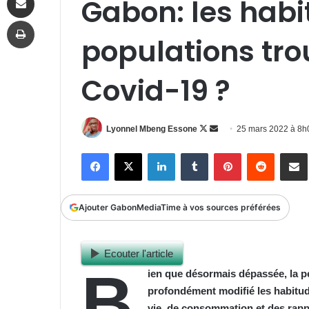
Gabon: les hab
Imprimer
populations tro
Covid-19 ?
Follow
Envoyer
Lyonnel Mbeng Essone
25 mars 2022 à 8
on
un
Facebook
X
Linkedin
Tumblr
Pinterest
Reddit
P
X
courriel
Ajouter GabonMediaTime à vos sources préférées
Ecouter l'article
B
ien que désormais dépassée, la p
profondément modifié les habit
vie, de consommation et des rapp