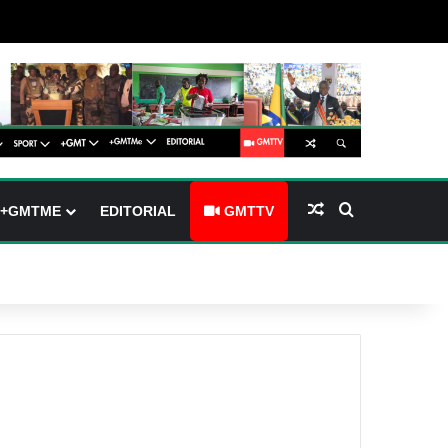
barre latérale)
ch skin
Article Aléatoire
Rechercher
+GMTME
EDITORIAL
GMTTV