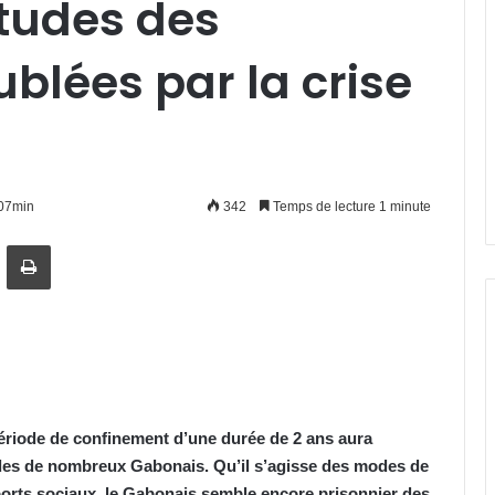
itudes des
ublées par la crise
h07min
342
Temps de lecture 1 minute
artager par email
Imprimer
ériode de confinement d’une durée de 2 ans aura
udes de nombreux
G
abonais. Qu’il s’agisse des modes de
orts sociaux, le
G
abonais semble encore prisonnier des