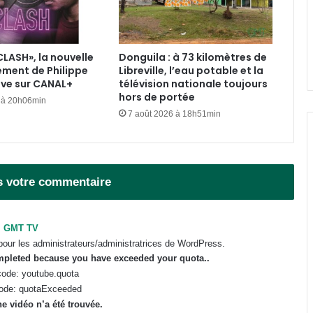
Gabon : À quand le retour de
l’instance aux fins de preuves pour
les médias ?
CLASH», la nouvelle
Donguila : à 73 kilomètres de
ement de Philippe
Libreville, l’eau potable et la
Panthères du Gabon : duo Migné-
ive sur CANAL+
télévision nationale toujours
Giresse, déjà la fin de la
hors de portée
gabonisation ?
 à 20h06min
7 août 2026 à 18h51min
Bénin : Patrice Talon élu président
du Sénat !
s votre commentaire
Alain Giresse : « Il nous faut d’abord
reconstruire l’équipe nationale »
GMT TV
pour les administrateurs/administratrices de WordPress.
ompleted because you have exceeded your
quota
..
ode: youtube.quota
ode: quotaExceeded
e vidéo n’a été trouvée.