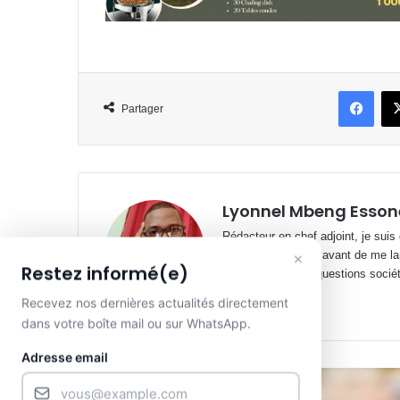
Face
Partager
Lyonnel Mbeng Esson
Rédacteur en chef adjoint, je suis
cabinets juridiques avant de me la
×
Restez informé(e)
spécialisé sur les questions société
Website
Facebook
X
YouTube
Recevez nos dernières actualités directement
dans votre boîte mail ou sur WhatsApp.
Adresse email