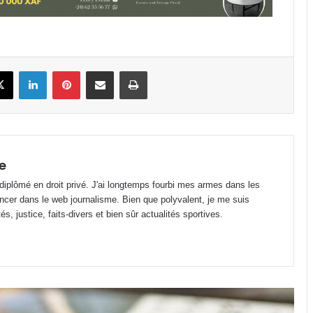
avec le litre de super le plus
abordable en Zone FCFA !
Canal+ : 100% des coupes d’Europe
book
X
Linkedin
Pinterest
Partager par email
Imprimer
masculines de football jusqu’en
2031 en Afrique !
Gabon : Privée de salaire depuis 4
mois, une écogarde décède !
e
 diplômé en droit privé. J'ai longtemps fourbi mes armes dans les
Football : le cas Medwin Biteghe
ncer dans le web journalisme. Bien que polyvalent, je me suis
peut-il rendre réticents les
s, justice, faits-divers et bien sûr actualités sportives.
binationaux ?
SEEG : l’interconnexion électrique
avec la Guinée Équatoriale avance
dans le Woleu-Ntem