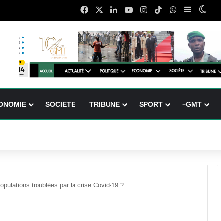
Facebook
X
Linkedin
YouTube
Instagram
TikTok
WhatsApp
Sidebar (
Swit
ONOMIE
SOCIETE
TRIBUNE
SPORT
+GMT
pulations troublées par la crise Covid-19 ?