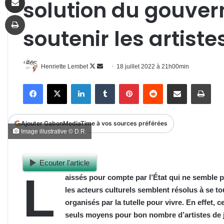
solution du gouve
Imprimer
soutenir les artiste
Follow
Envoyer
Henriette Lembet
18 juillet 2022 à 21h00min
on
un
Facebook
X
Linkedin
Tumblr
Pinterest
Reddit
Partager par email
Impr
X
courriel
Ajouter GabonMediaTime à vos sources préférées
Image illustrative © D.R.
Ecouter l'article
L
aissés pour compte par l’État qui ne semble p
les acteurs culturels semblent résolus à se to
organisés par la tutelle pour vivre. En effet, 
seuls moyens pour bon nombre d’artistes de j