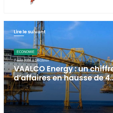
Lire le suivant
A La Une
7 août 2026 à 12h21min
ECONOMIE
Gabon : le gouvernement
7 août 2026 à 14h16min
mobilisé pour la
concrétisation du
mégaprojet de Fer de
VAALCO Energy : un chiffr
Baniaka