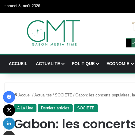
samedi 8, août 2026
ACCUEIL
ACTUALITE
POLITIQUE
ECONOMIE
Facebook
Accueil
/
Actualités
/
SOCIETE
/
Gabon: les concerts populaires, la
X
A La Une
Derniers articles
SOCIETE
Linkedin
Gabon: les concerts
Partager par email