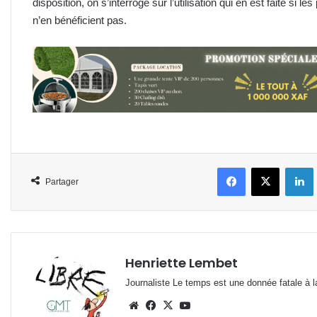
disposition, on s’interroge sur l’utilisation qui en est faite s
n’en bénéficient pas.
Facebook
X
L
Partager
Henriette Lembet
Journaliste Le temps est une donnée fatale à la
Website
Facebook
X
YouTube