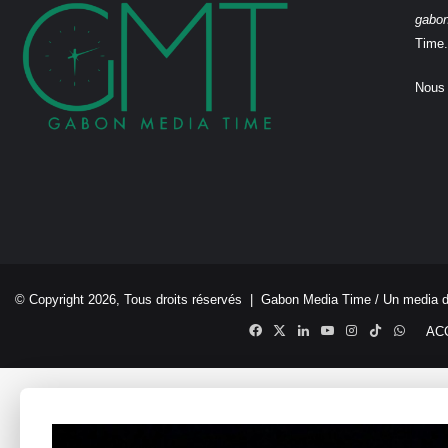
gabo
Time.
Nous 
© Copyright 2026, Tous droits réservés |
Gabon Media Time
/ Un media 
Facebook
X
Linkedin
YouTube
Instagram
TikTok
Whats
AC