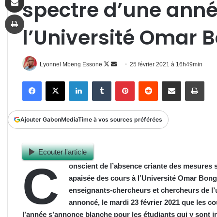
spectre d’une ann
Imprimer
l’Université Omar 
Follow
Envoyer
Lyonnel Mbeng Essone
25 février 2021 à 16h49min
on
un
Facebook
X
Linkedin
Tumblr
Pinterest
Reddit
Partager par email
Impr
X
courriel
Ajouter GabonMediaTime à vos sources préférées
Ecouter l'article
C
onscient de l’absence cr
iante
des mesures s
apaisée des cours à l’Université Omar Bong
enseignants-chercheurs et chercheurs de 
annoncé, le mardi 23 février 2021
que
les co
l’année s’annonce blanche pour les étudiants qui y sont in