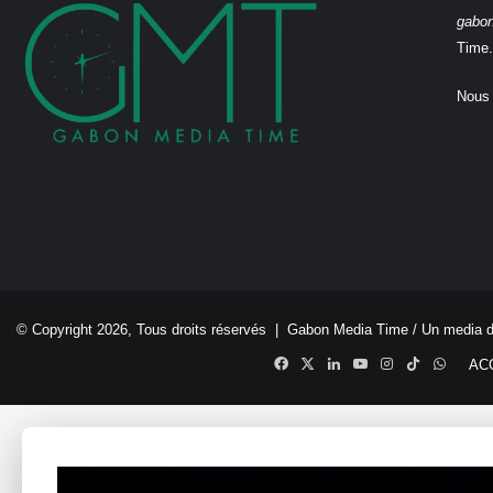
gabo
Time.
Nous 
© Copyright 2026, Tous droits réservés |
Gabon Media Time
/ Un media 
Facebook
X
Linkedin
YouTube
Instagram
TikTok
Whats
AC