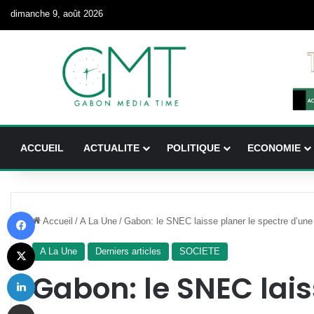
dimanche 9, août 2026
ACCUEIL
ACTUALITE
POLITIQUE
ECONOMIE
Facebook
Accueil
/
A La Une
/
Gabon: le SNEC laisse planer le spectre d’un
X
A La Une
Derniers articles
SOCIETE
Linkedin
Gabon: le SNEC lais
Partager par email