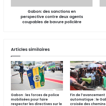
agents
d’au
coupables
stru
Gabon: des sanctions en
de
sanit
perspective contre deux agents
bavure
policière
coupables de bavure policière
Articles similaires
Gabon : les forces de police
Fin de l’avancement
mobilisées pour faire
automatique : le Ga
respecter les directives sur le
croisée des chemins