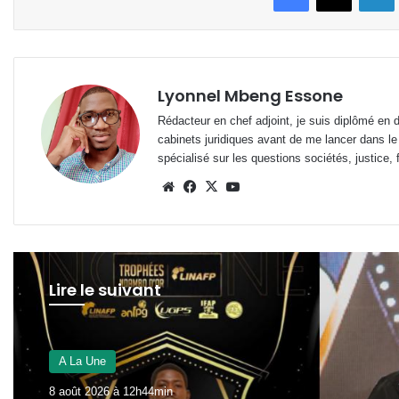
Lyonnel Mbeng Essone
Rédacteur en chef adjoint, je suis diplômé en 
cabinets juridiques avant de me lancer dans le
spécialisé sur les questions sociétés, justice, f
Website
Facebook
X
YouTube
Lire le suivant
A La Une
8 août 2026 à 11h58min
A La Une