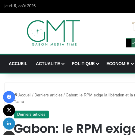
jeudi 6, août 2026
ACCUEIL
ACTUALITE
POLITIQUE
ECONOMIE
Facebook
Accueil
/
Derniers articles
/
Gabon: le RPM exige la libération et la
Yama
X
Derniers articles
Linkedin
Gabon: le RPM exige
Partager par email