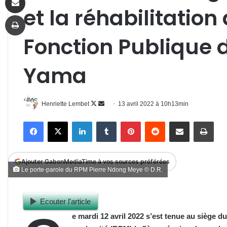
et la réhabilitation
Imprimer
Fonction Publique
Yama
Follow
Envoyer
Henriette Lembet
13 avril 2022 à 10h13min
on
un
Facebook
X
Linkedin
Tumblr
Pinterest
Reddit
Partager par email
Impr
X
courriel
Ajouter GabonMediaTime à vos sources préférées
Le porte-parole du RPM Pierre Ndong Meye © D.R.
Ecouter l'article
e mardi 12 avril 2022 s’est tenu
e
au siège du