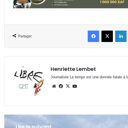
Facebook
X
L
Partager
Henriette Lembet
Journaliste Le temps est une donnée fatale à la
Website
Facebook
X
YouTube
Lire le suivant