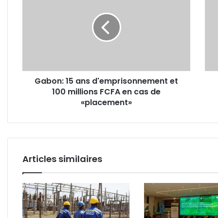
ans
404
d'emprisonnement
giga
et
prod
100
à
millions
la
FCFA
fin
en
déc
Gabon: 15 ans d'emprisonnement et
cas
2021
100 millions FCFA en cas de
de
«placement»
«placement»
Articles similaires