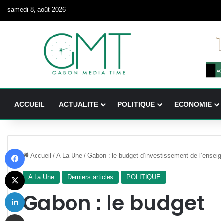
samedi 8, août 2026
ACCUEIL
ACTUALITE
POLITIQUE
ECONOMIE
Facebook
Accueil
/
A La Une
/
Gabon : le budget d’investissement de l’ense
X
A La Une
Derniers articles
POLITIQUE
Linkedin
Gabon : le budget
Partager par email