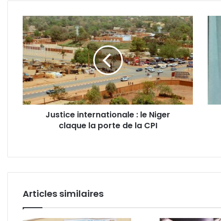
Justice
Gab
internationale
:
:
Mari
le
Jose
Niger
Itsa
claque
pren
la
les
porte
rêne
de
de
Justice internationale : le Niger
la
l’UP
claque la porte de la CPI
CPI
dans
un
tour
histo
Articles similaires