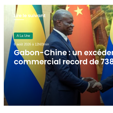
Lire le suivant
A La Une
6 août 2026 à 12h03min
Gabon-Chine : un excéde
commercial record de 73
milliards FCFA au 1er
semestre 2026