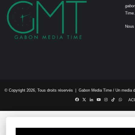
gabo
Time.
Nous 
© Copyright 2026, Tous droits réservés |
Gabon Media Time
/ Un media 
Facebook
X
Linkedin
YouTube
Instagram
TikTok
Whats
AC