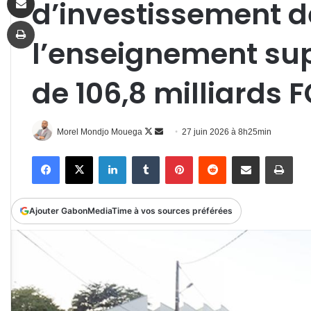
d’investissement d
Imprimer
l’enseignement su
de 106,8 milliards 
Follow
Envoyer
Morel Mondjo Mouega
27 juin 2026 à 8h25min
on
un
Facebook
X
Linkedin
Tumblr
Pinterest
Reddit
Partager par email
Impr
X
courriel
Ajouter GabonMediaTime à vos sources préférées