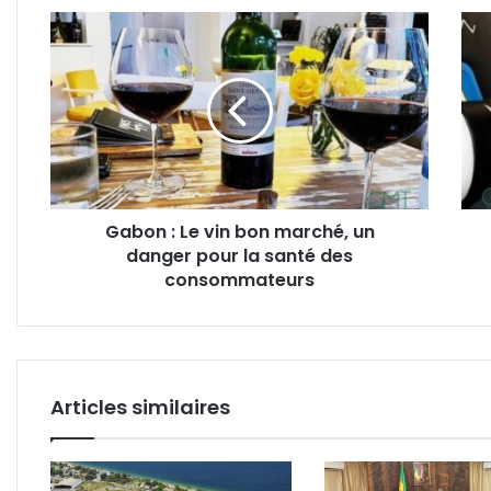
judiciaire
Gabon
Lifes
:
:
Le
le
vin
tato
bon
un
marché,
frein
un
dans
danger
la
pour
soci
Gabon : Le vin bon marché, un
la
?
danger pour la santé des
santé
des
consommateurs
consommateurs
Articles similaires