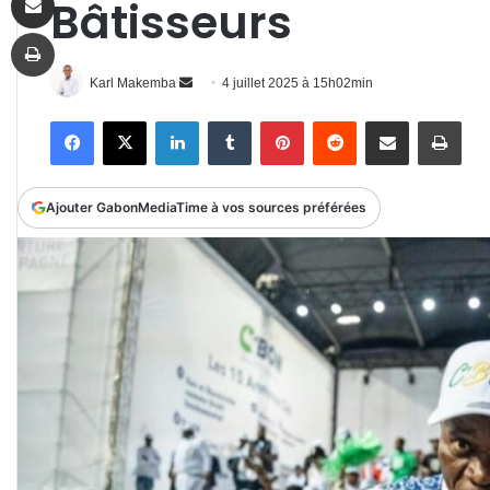
Bâtisseurs
Imprimer
Envoyer
Karl Makemba
4 juillet 2025 à 15h02min
un
Facebook
X
Linkedin
Tumblr
Pinterest
Reddit
Partager par email
Impr
courriel
Ajouter GabonMediaTime à vos sources préférées