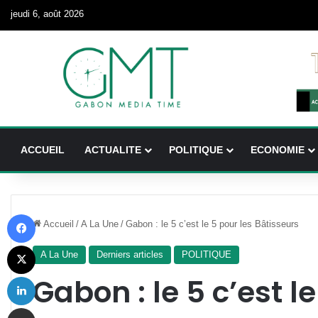
jeudi 6, août 2026
ACCUEIL
ACTUALITE
POLITIQUE
ECONOMIE
Facebook
Accueil
/
A La Une
/
Gabon : le 5 c’est le 5 pour les Bâtisseurs
X
A La Une
Derniers articles
POLITIQUE
Linkedin
Gabon : le 5 c’est l
Partager par email