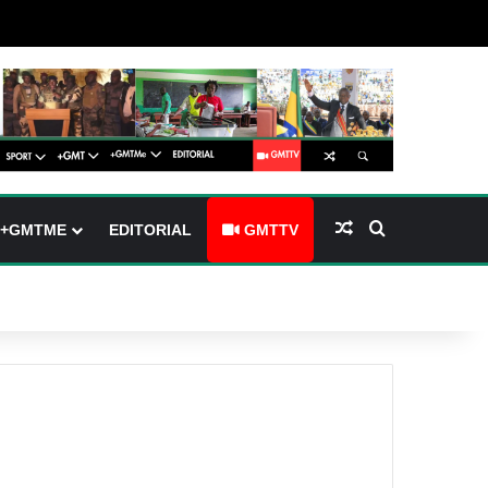
(barre latérale)
tch skin
Article Aléatoire
Rechercher
+GMTME
EDITORIAL
GMTTV