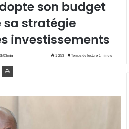
adopte son budget
 sa stratégie
des investissements
10h03min
1 253
Temps de lecture 1 minute
artager par email
Imprimer