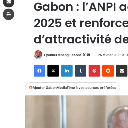
Gabon : l’ANPI 
Imprimer
2025 et renforce
d’attractivité 
Follow
Envoyer
Lyonnel Mbeng Essone
26 février 2025 à 
on
un
Facebook
X
Linkedin
Tumblr
Pinterest
Reddit
P
X
courriel
Ajouter GabonMediaTime à vos sources préférées