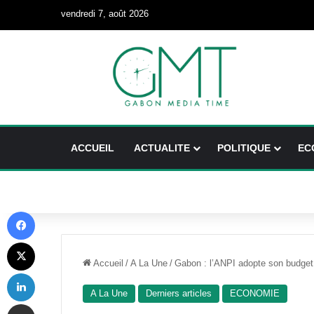
vendredi 7, août 2026
ACCUEIL
ACTUALITE
POLITIQUE
EC
Facebook
X
Accueil
/
A La Une
/
Gabon : l’ANPI adopte son budget 2
Linkedin
A La Une
Derniers articles
ECONOMIE
Partager par email