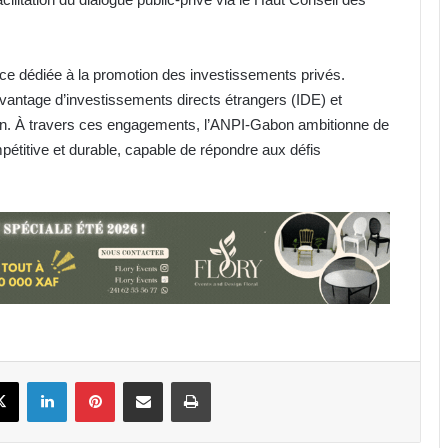
rce dédiée à la promotion des investissements privés.
 davantage d’investissements directs étrangers (IDE) et
ion. À travers ces engagements, l’ANPI-Gabon ambitionne de
pétitive et durable, capable de répondre aux défis
AAN-GA : sécurisation et
financement au menu de la 45e
session
Prix de l’essence : Gabon, 2e pays
avec le litre de super le plus
abordable en Zone FCFA !
Canal+ : 100% des coupes d’Europe
book
X
Linkedin
Pinterest
Partager par email
Imprimer
masculines de football jusqu’en
2031 en Afrique !