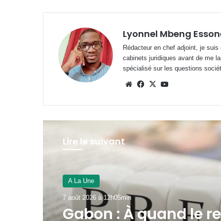
Lyonnel Mbeng Esson
Rédacteur en chef adjoint, je suis
cabinets juridiques avant de me la
spécialisé sur les questions société
Website
Facebook
X
YouTube
Lire le suivant
A La Une
7 août 2026 à 12h00min
Panthères du Gabon 