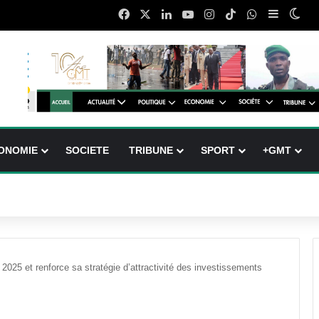
Facebook
X
Linkedin
YouTube
Instagram
TikTok
WhatsApp
Sidebar 
Swi
ONOMIE
SOCIETE
TRIBUNE
SPORT
+GMT
025 et renforce sa stratégie d’attractivité des investissements