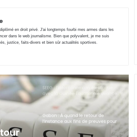
Gabon : Privée de salaire depuis 4
mois, une écogarde décède !
e
 diplômé en droit privé. J'ai longtemps fourbi mes armes dans les
Football : le cas Medwin Biteghe
ncer dans le web journalisme. Bien que polyvalent, je me suis
peut-il rendre réticents les
s, justice, faits-divers et bien sûr actualités sportives.
binationaux ?
SEEG : l’interconnexion électrique
avec la Guinée Équatoriale avance
dans le Woleu-Ntem
Gabon : À quand le retour de
l’instance aux fins de preuves pour
les médias ?
Panthères du Gabon : duo Migné-
Giresse, déjà la fin de la
gabonisation ?
: duo