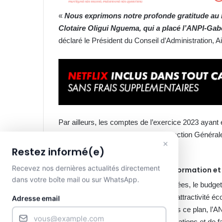
«
Nous exprimons notre profonde gratitude au P
Clotaire Oligui Nguema, qui a placé l’ANPI-Ga
déclaré le Président du Conseil d’Administration
Par ailleurs, les comptes de l’exercice 2023 ayant
les administrateurs ont félicité la Direction Généra
×
transparence financière.
Restez informé(e)
Recevez nos dernières actualités directement
Un budget 2025 axé sur la transformation et
dans votre boîte mail ou sur WhatsApp.
Dans la continuité des actions engagées, le budget
Dynamique 27, qui vise à renforcer l’attractivité 
Adresse email
des investissements privés. À travers ce plan, l’A
d’entreprise, de promotion des exportations et de fa