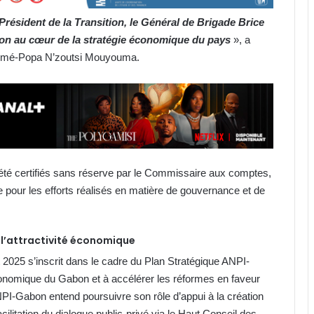
résident de la Transition, le Général de Brigade Brice
bon au cœur de la stratégie économique du pays
», a
, Aimé-Popa N’zoutsi Mouyouma.
 été certifiés sans réserve par le Commissaire aux comptes,
le pour les efforts réalisés en matière de gouvernance et de
 l’attractivité économique
 2025 s’inscrit dans le cadre du Plan Stratégique ANPI-
économique du Gabon et à accélérer les réformes en faveur
NPI-Gabon entend poursuivre son rôle d’appui à la création
cilitation du dialogue public-privé via le Haut Conseil des