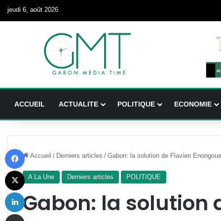
jeudi 6, août 2026
ACCUEIL
ACTUALITE
POLITIQUE
ECONOMIE
Facebook
Accueil
/
Derniers articles
/
Gabon: la solution de Flavien Enongoue à
X
A La Une
Derniers articles
POLITIQUE
Linkedin
Gabon: la solution 
Partager par email