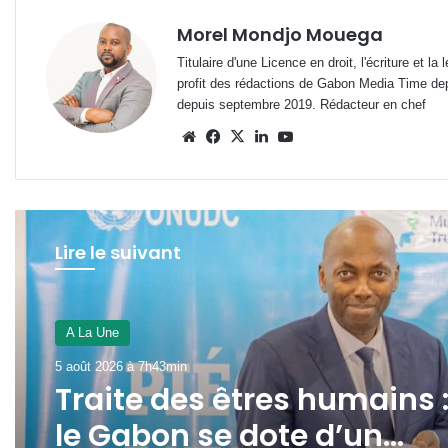
Morel Mondjo Mouega
Titulaire d'une Licence en droit, l'écriture et 
profit des rédactions de Gabon Media Time de
depuis septembre 2019. Rédacteur en chef
Website
Facebook
X
Linkedin
YouTube
Lire le suivant
A La Une
3 août 2026 à 16h52min
A La Une
Gabon : le gouvernement
5 août 2026 à 7h43min
passe au crible les