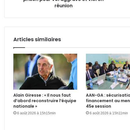
et
réunion
et
viol
Gab
en
Tél
réunion
Articles similaires
Alain Giresse : « Il nous faut
AAN-GA : sécurisatio
d’abord reconstruire l’équipe
financement au menu
nationale »
45e session
6 août 2026 à 15h15min
6 août 2026 à 15h11min