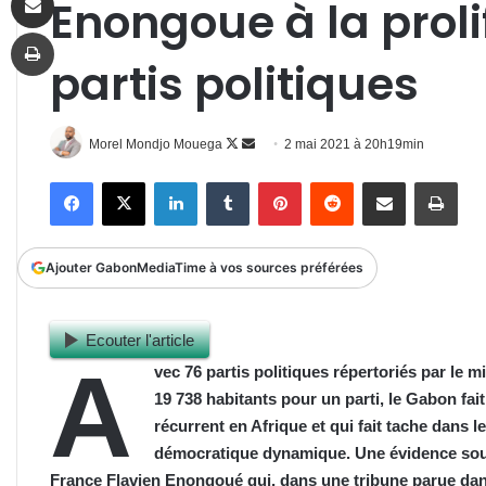
Enongoue à la proli
Imprimer
partis politiques
Follow
Envoyer
Morel Mondjo Mouega
2 mai 2021 à 20h19min
on
un
Facebook
X
Linkedin
Tumblr
Pinterest
Reddit
Partager par email
Impr
X
courriel
Ajouter GabonMediaTime à vos sources préférées
Ecouter l'article
A
vec 76 partis politiques répertoriés par le mi
19 738 habitants pour un parti, le Gabon fa
récurrent en
Afrique
et qui fait tache dans
démocratique dynamique. Une évidence sou
France Flavien Enongoué qui, dans une tribune paru
e
dan