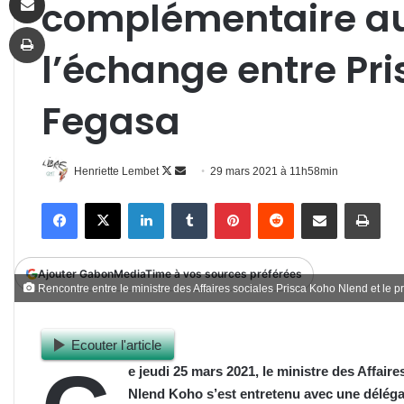
complémentaire a
Imprimer
l’échange entre Pri
Fegasa
Follow
Envoyer
Henriette Lembet
29 mars 2021 à 11h58min
on
un
Facebook
X
Linkedin
Tumblr
Pinterest
Reddit
Partager par email
Impr
X
courriel
Ajouter GabonMediaTime à vos sources préférées
Rencontre entre le ministre des Affaires sociales Prisca Koho Nlend et le
Ecouter l'article
e jeudi 25 mars 2021, le ministre des Affair
Nlend Koho s’est entretenu avec une déléga