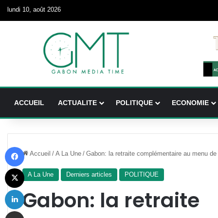
lundi 10, août 2026
ACCUEIL
ACTUALITE
POLITIQUE
ECONOMIE
Facebook
Accueil
/
A La Une
/
Gabon: la retraite complémentaire au menu de 
X
A La Une
Derniers articles
POLITIQUE
Linkedin
Gabon: la retraite
Partager par email