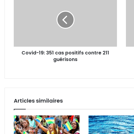
19:
un
351
ress
cas
ghan
positifs
pass
contre
de
211
vie
guérisons
à
trép
Covid-19: 351 cas positifs contre 211
aprè
guérisons
une
baga
avec
son
comp
Articles similaires