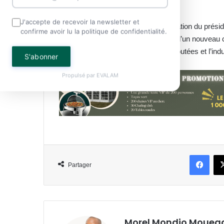
vigueur.
J'accepte de recevoir la newsletter et
Pour rappel, ce déplacement à l’invitation du prés
confirme avoir lu la politique de confidentialité.
l’État gabonais présentera sa vision d’un nouveau 
orienté vers la création de valeurs ajoutées et l’ind
S'abonner
Propulsé par
EVALAM
Face
Partager
Morel Mondjo Moueg