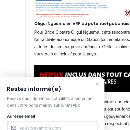
Oligui Nguema en VRP du potentiel gabonai
Pour Brice Clotaire Oligui Nguema, cette rencontre 
l’attractivité économique du Gabon tout en établis
acteurs du secteur privé américain. Cette initiativ
souverain et inclusif pour le pays.
×
Restez informé(e)
Recevez nos dernières actualités directement
Les investisseurs américains ont exprimé leur adm
dans votre boîte mail ou sur WhatsApp.
Gabon ces deux dernières années. Ils ont souligné 
Adresse email
l’introduction d’un nouveau modèle de gouvernance.
soutenir ces projets ambitieux, tout en respectant 