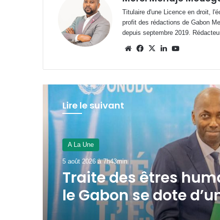
Titulaire d'une Licence en droit, l
profit des rédactions de Gabon M
depuis septembre 2019. Rédacteu
Website
Facebook
X
Linkedin
YouTube
Lire le suivant
A La Une
3 août 2026 à 16h52min
Gabon : le gouverne
passe au crible les
exonérations fiscalo