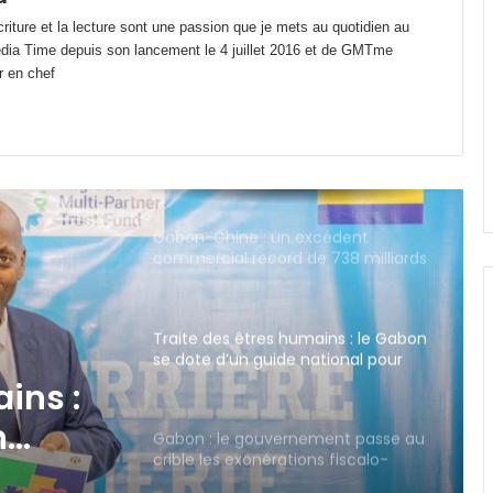
'écriture et la lecture sont une passion que je mets au quotidien au
Conseiller un président sans
edia Time depuis son lancement le 4 juillet 2016 et de GMTme
connaître le Gabon : le risque d’une
r en chef
gouvernance hors-sol
Gabon-Chine : un excédent
commercial record de 738 milliards
FCFA au 1er semestre 2026
Traite des êtres humains : le Gabon
se dote d’un guide national pour
secourir les victimes
Gabon : le gouvernement passe au
crible les exonérations fiscalo-
douanières accordées aux
ment
entreprises
Transport aérien : 80 milliards de
FCFA prélevés, 77 % au bénéfice
-
d’entreprises étrangères