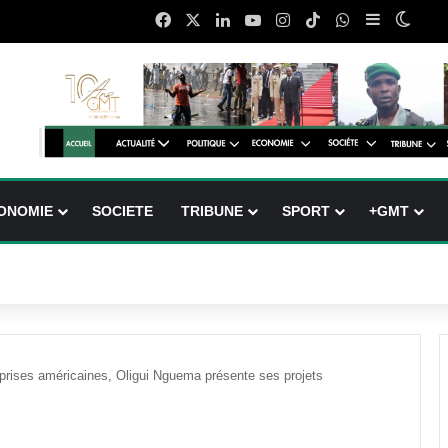
Facebook
X
Linkedin
YouTube
Instagram
TikTok
WhatsApp
Sidebar (b
Switc
ONOMIE
SOCIETE
TRIBUNE
SPORT
+GMT
prises américaines, Oligui Nguema présente ses projets