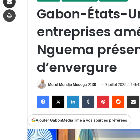
Gabon-États-Uni
Imprimer
entreprises amé
Nguema présent
d’envergure
Follow
Envoyer
Morel Mondjo Mouega
9 juillet 2025 à 14h
on
un
Facebook
X
Linkedin
Tumblr
Pinterest
Reddit
P
X
courriel
Ajouter GabonMediaTime à vos sources préférées