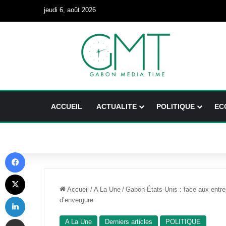
jeudi 6, août 2026
ACCUEIL
ACTUALITE
POLITIQUE
EC
Facebook
X
Accueil
/
A La Une
/
Gabon-États-Unis : face aux entre
Linkedin
d’envergure
Partager par email
A La Une
Derniers articles
POLITIQUE