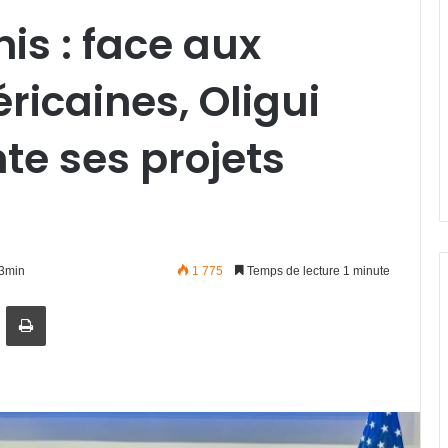
s : face aux
ricaines, Oligui
e ses projets
43min
1 775
Temps de lecture 1 minute
artager par email
Imprimer