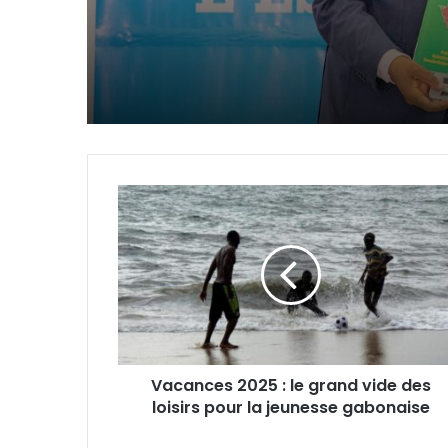
douanières accordée
entreprises
Vacances
2025
:
le
grand
vide
des
loisirs
pour
Vacances 2025 : le grand vide des
la
loisirs pour la jeunesse gabonaise
jeunesse
gabonaise