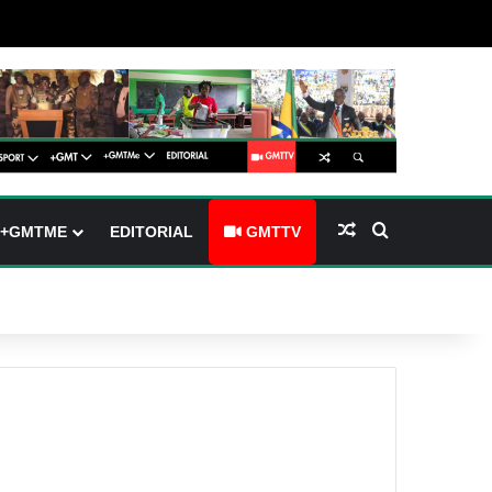
arre latérale)
h skin
Article Aléatoire
Rechercher
+GMTME
EDITORIAL
GMTTV