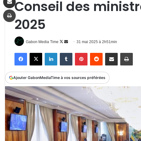
Conseil des minist
Imprimer
2025
Follow
Envoyer
Gabon Media Time
31 mai 2025 à 2h51min
on
un
Facebook
X
Linkedin
Tumblr
Pinterest
Reddit
Partager par email
Impr
X
courriel
Ajouter GabonMediaTime à vos sources préférées