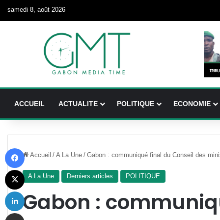
samedi 8, août 2026
ACCUEIL
ACTUALITE
POLITIQUE
ECONOMIE
Facebook
Accueil
/
A La Une
/
Gabon : communiqué final du Conseil des mini
X
A La Une
Derniers articles
POLITIQUE
Linkedin
Gabon : communiqu
Partager par email