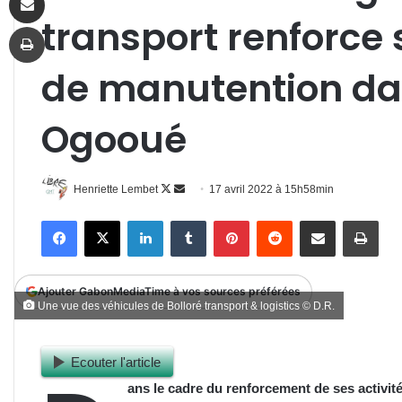
transport renforce
Imprimer
de manutention da
Ogooué
Follow
Envoyer
Henriette Lembet
17 avril 2022 à 15h58min
on
un
Facebook
X
Linkedin
Tumblr
Pinterest
Reddit
Partager par email
Impr
X
courriel
Ajouter GabonMediaTime à vos sources préférées
Une vue des véhicules de Bolloré transport & logistics © D.R.
Ecouter l'article
ans le cadre du renforcement de ses activit