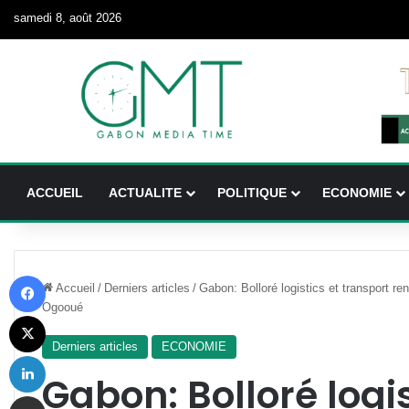
samedi 8, août 2026
ACCUEIL
ACTUALITE
POLITIQUE
ECONOMIE
Facebook
Accueil
/
Derniers articles
/
Gabon: Bolloré logistics et transport r
Ogooué
X
Derniers articles
ECONOMIE
Linkedin
Gabon: Bolloré logis
Partager par email