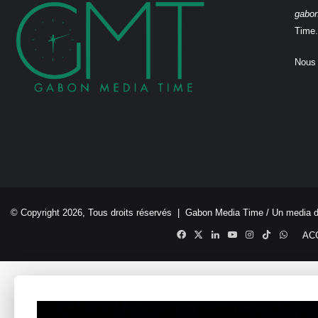
gabo
Time.
Nous 
© Copyright 2026, Tous droits réservés |
Gabon Media Time
/ Un media 
Facebook
X
Linkedin
YouTube
Instagram
TikTok
Whats
AC