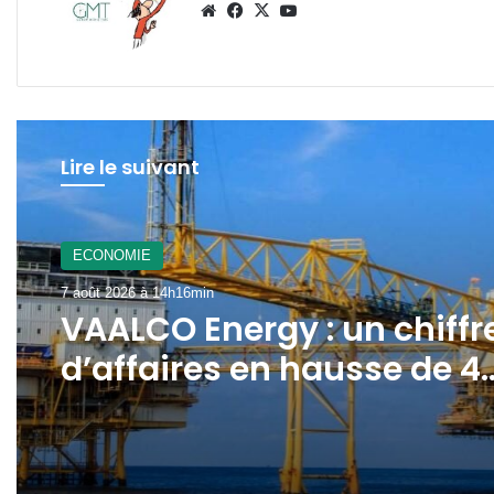
Website
Facebook
X
YouTube
Lire le suivant
A La Une
7 août 2026 à 12h21min
ECONOMIE
Gabon : le gouvernement
7 août 2026 à 14h16min
mobilisé pour la
concrétisation du
mégaprojet de Fer de
VAALCO Energy : un chiffr
Baniaka