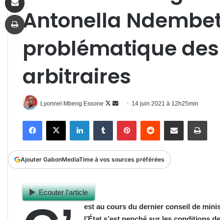
Antonella Ndembet 
Imprimer
problématique des
arbitraires
Follow
Envoyer
Lyonnel Mbeng Essone
14 juin 2021 à 12h25min
on
un
Facebook
X
Linkedin
Tumblr
Pinterest
Reddit
Partager par email
Impr
X
courriel
Ajouter GabonMediaTime à vos sources préférées
Ecouter l'article
est au cours du dernier conseil de minis
l’État s’est penché sur les conditions d