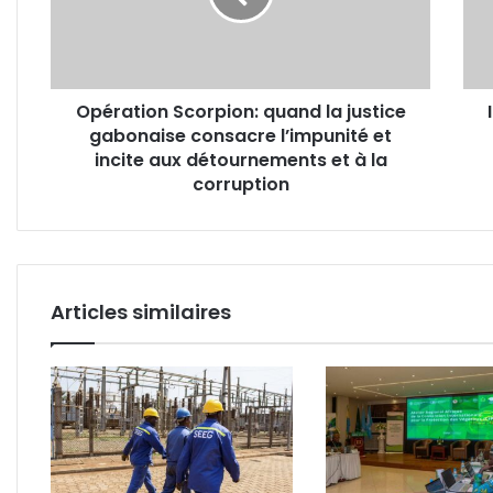
gabonaise
Prin
consacre
de
l’impunité
l’Ete
et
(14
Opération Scorpion: quand la justice
incite
juin
gabonaise consacre l’impunité et
aux
2019
détournements
incite aux détournements et à la
–
et
14
corruption
à
juin
la
2021
corruption
Articles similaires