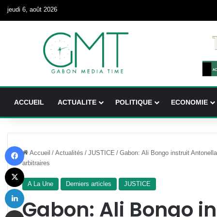
jeudi 6, août 2026
ACCUEIL
ACTUALITE
POLITIQUE
ECONOMIE
Facebook
Accueil
/
Actualités
/
JUSTICE
/
Gabon: Ali Bongo instruit Antonell
arbitraires
X
A La Une
Derniers articles
JUSTICE
Linkedin
Gabon: Ali Bongo in
Partager par email