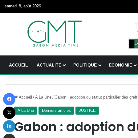
samedi 8, août 2026
ACCUEIL
ACTUALITE
POLITIQUE
ECONOMIE
Facebook
Accueil
/
A La Une
/
Gabon : adoption du statut particulier des greff
X
A La Une
Derniers articles
JUSTICE
Linkedin
Gabon : adoption d
Partager par email