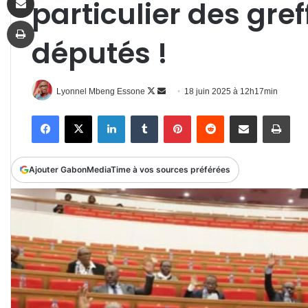
particulier des gref
Imprimer
députés !
Follow
Envoyer
Lyonnel Mbeng Essone
18 juin 2025 à 12h17min
on
un
Facebook
X
Linkedin
Tumblr
Pinterest
Reddit
Partager par email
Impr
X
courriel
Ajouter GabonMediaTime à vos sources préférées