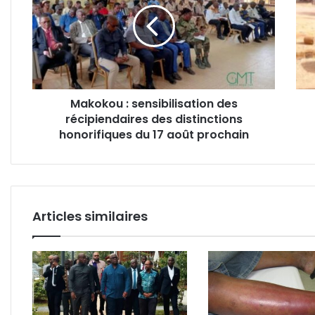
des
modè
récipiendaires
de
des
réins
distinctions
soci
honorifiques
!
du
Makokou : sensibilisation des
17
récipiendaires des distinctions
août
prochain
honorifiques du 17 août prochain
Articles similaires