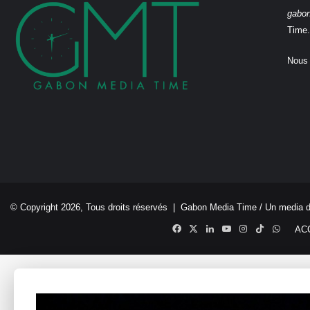
gabo
Time.
Nous 
© Copyright 2026, Tous droits réservés |
Gabon Media Time
/ Un media 
Facebook
X
Linkedin
YouTube
Instagram
TikTok
Whats
AC