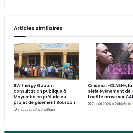
jeun
Articles similaires
BW Energy Gabon :
Cinéma : «CLASH», la
consultation publique à
série événement de 
Mayumba en prélude au
Lacôte arrive sur C
projet de gisement Bourdon
7 août 2026 à 20h06min
8 août 2026 à 0h58min