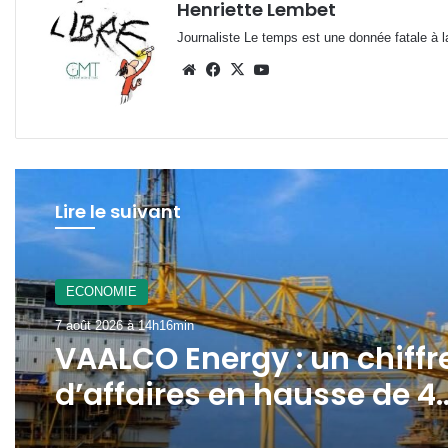
Henriette Lembet
Journaliste Le temps est une donnée fatale à la
Website
Facebook
X
YouTube
Lire le suivant
A La Une
7 août 2026 à 12h21min
Gabon : le gouvernement
mobilisé pour la
concrétisation du