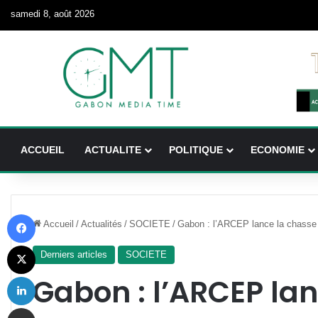
samedi 8, août 2026
ACCUEIL
ACTUALITE
POLITIQUE
ECONOMIE
Facebook
Accueil
/
Actualités
/
SOCIETE
/
Gabon : l’ARCEP lance la chasse 
X
Derniers articles
SOCIETE
Linkedin
Gabon : l’ARCEP la
Partager par email