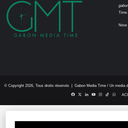
gabo
Time.
Nous 
© Copyright 2026, Tous droits réservés |
Gabon Media Time
/ Un media 
Facebook
X
Linkedin
YouTube
Instagram
TikTok
Whats
AC