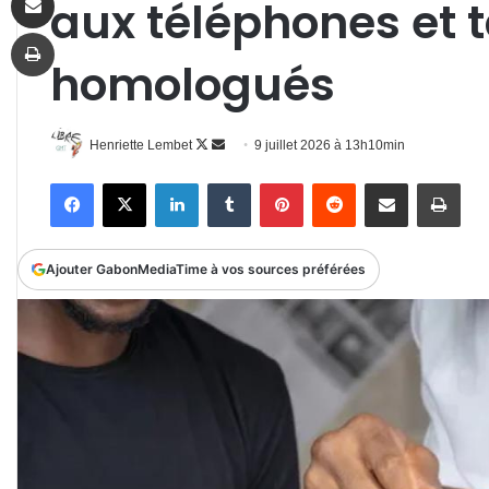
aux téléphones et 
Imprimer
homologués
Follow
Envoyer
Henriette Lembet
9 juillet 2026 à 13h10min
on
un
Facebook
X
Linkedin
Tumblr
Pinterest
Reddit
Partager par email
Impr
X
courriel
Ajouter GabonMediaTime à vos sources préférées