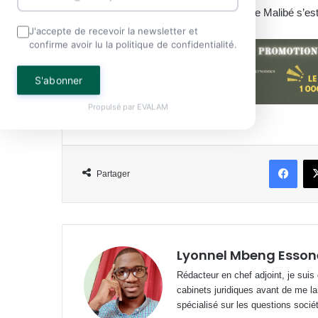
des réseaux criminels. Si le brasier de Malibé s’est 
J'accepte de recevoir la newsletter et
confirme avoir lu la politique de confidentialité.
S'abonner
Propulsé par
EVALAM
Face
Partager
Lyonnel Mbeng Esson
Rédacteur en chef adjoint, je suis
cabinets juridiques avant de me la
spécialisé sur les questions société