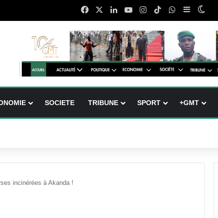
Facebook
X
Linkedin
YouTube
Instagram
TikTok
WhatsApp
Sidebar 
Swi
ONOMIE
SOCIETE
TRIBUNE
SPORT
+GMT
rses incinérées à Akanda !