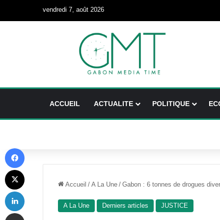
vendredi 7, août 2026
ACCUEIL
ACTUALITE
POLITIQUE
EC
Facebook
X
Accueil
/
A La Une
/
Gabon : 6 tonnes de drogues dive
Linkedin
A La Une
Derniers articles
JUSTICE
Partager par email