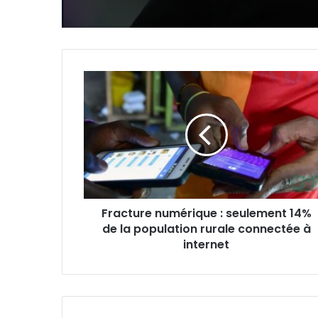
Fracture
numérique
:
seulement
14%
de
la
population
rurale
Fracture numérique : seulement 14%
connectée
de la population rurale connectée à
à
internet
internet