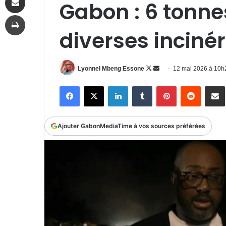
Gabon : 6 tonn
Imprimer
diverses inciné
Follow
Envoyer
Lyonnel Mbeng Essone
12 mai 2026 à 10
on
un
Facebook
X
Linkedin
Tumblr
Pinterest
Reddit
P
X
courriel
Ajouter GabonMediaTime à vos sources préférées