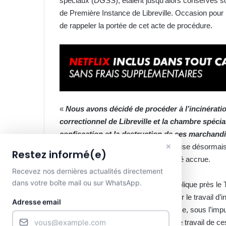
spéciaux (DGSS), étaient jusqu’alors conservés sou
de Première Instance de Libreville. Occasion pour
de rappeler la portée de cet acte de procédure.
«
Nous avons décidé de procéder à l’incinération
correctionnel de Libreville et la chambre spéci
confiscation et la destruction de ces marchand
×
précisé que le tribunal spécial centralise désorma
Restez informé(e)
volonté de transparence et d’efficacité accrue.
Recevez nos dernières actualités directement
dans votre boîte mail ou sur WhatsApp.
Par ailleurs, le Procureur de la République près le 
succès de cette entreprise repose sur le travail d’i
Adresse email
forces de sécurité et de défense. Et ce, sous l’imp
Fabrice Boungou Mikolo a magnifié le travail de 