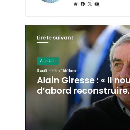
Website
Facebook
X
YouTube
Lire le suivant
A La Une
6 août 2026 à 15h11min
AAN-GA : sécurisatio
financement au men
la 45e session