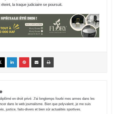
éteint, la traque judiciaire se poursuit.
Gabon : Privée de salaire depuis 4
mois, une écogarde décède !
Football : le cas Medwin Biteghe
peut-il rendre réticents les
binationaux ?
Gabon : déjà plus de 12 443 décès
book
X
Linkedin
Pinterest
Partager par email
Imprimer
enregistrés depuis janvier 2026 !
Fondation Horizons Nouveaux : la
salle Snoezelen, une oasis pour les
enfants
e
 diplômé en droit privé. J'ai longtemps fourbi mes armes dans les
Gabon : Wilfried Okoumba placé
ncer dans le web journalisme. Bien que polyvalent, je me suis
sous mandat de dépôt !
s, justice, faits-divers et bien sûr actualités sportives.