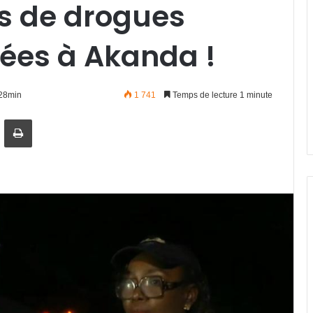
es de drogues
rées à Akanda !
h28min
1 741
Temps de lecture 1 minute
artager par email
Imprimer