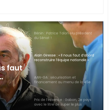
Bénin : Patrice Talon élu président
du Sénat !
Alain Giresse : « Il nous faut d’abord
reconstruire l’équipe nationale »
AAN-GA : sécurisation et
financement au menu de la 45e
session
n et
u de
Prix de l’essence : Gabon, 2e pays
avec le litre de super le plus
abordable en Zone FCFA !
Canal+ : 100% des coupes d’Europe
masculines de football jusqu’en
2031 en Afrique !