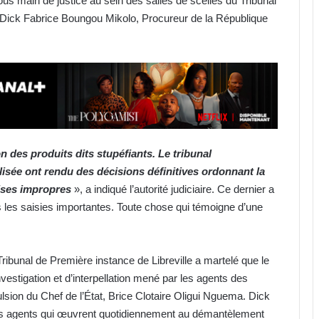
s main de justice au sein des salles de scellés du Tribunal
 Dick Fabrice Boungou Mikolo, Procureur de la République
 des produits dits stupéfiants. Le tribunal
alisée ont rendu des décisions définitives ordonnant la
ises impropres
», a indiqué l’autorité judiciaire. Ce dernier a
is les saisies importantes. Toute chose qui témoigne d’une
Tribunal de Première instance de Libreville a martelé que le
nvestigation et d’interpellation mené par les agents des
ulsion du Chef de l’État, Brice Clotaire Oligui Nguema. Dick
ces agents qui œuvrent quotidiennement au démantèlement