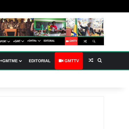
(barre latérale)
tch skin
Article Aléatoire
Rechercher
+GMTME
EDITORIAL
GMTTV