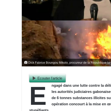
Dick Fabrice Boungou Mikolo, procureur de la République lors
Ecouter l'article
E
ngagé dans une lutte contre la déli
les autorités judiciaires gabonaise
de 6 tonnes substances illicites s
opération concourt à la mise en œuv
stupéfiants.