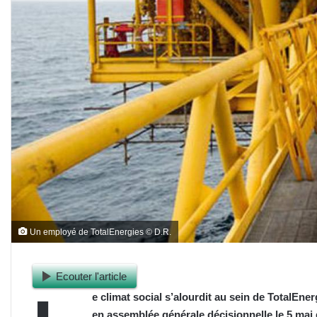
Un employé de TotalEnergies © D.R.
Ecouter l'article
e climat social s’alourdit au sein de TotalEn
en assemblée générale décisionnelle le 5 mai 