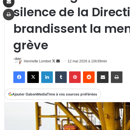
silence de la Direct
Imprimer
brandissent la me
grève
Follow
Envoyer
Henriette Lembet
12 mai 2026 à 10h39min
on
un
Facebook
X
Linkedin
Tumblr
Pinterest
Reddit
Partager par email
Impr
X
courriel
Ajouter GabonMediaTime à vos sources préférées