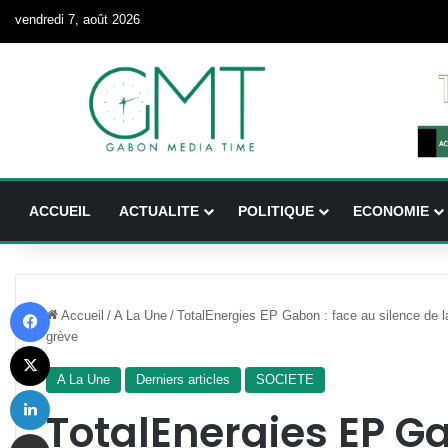
vendredi 7, août 2026
ACCUEIL
ACTUALITE
POLITIQUE
ECONOMIE
Facebook
Accueil
/
A La Une
/
TotalEnergies EP Gabon : face au silence de la
grève
X
A La Une
Derniers articles
SOCIETE
Linkedin
TotalEnergies EP Ga
Partager par email