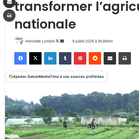
transformer l’agric
Imprimer
nationale
Follow
Envoyer
Henriette Lembet
9 juillet 2026 à 9h38min
on
un
Facebook
X
Linkedin
Tumblr
Pinterest
Reddit
Partager par email
Impr
X
courriel
Ajouter GabonMediaTime à vos sources préférées