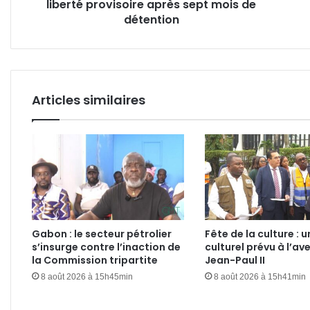
liberté provisoire après sept mois de
mois
ravin
de
détention
détention
Articles similaires
Gabon : le secteur pétrolier
Fête de la culture : u
s’insurge contre l’inaction de
culturel prévu à l’av
la Commission tripartite
Jean-Paul II
8 août 2026 à 15h45min
8 août 2026 à 15h41min