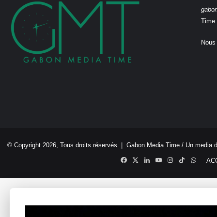
gabo
Time.
Nous 
© Copyright 2026, Tous droits réservés |
Gabon Media Time
/ Un media 
Facebook
X
Linkedin
YouTube
Instagram
TikTok
Whats
AC