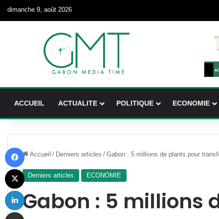
dimanche 9, août 2026
ACCUEIL
ACTUALITE
POLITIQUE
ECONOMIE
Facebook
Accueil
/
Derniers articles
/
Gabon : 5 millions de plants pour transfo
X
Derniers articles
ECONOMIE
Linkedin
Gabon : 5 millions 
Partager par email