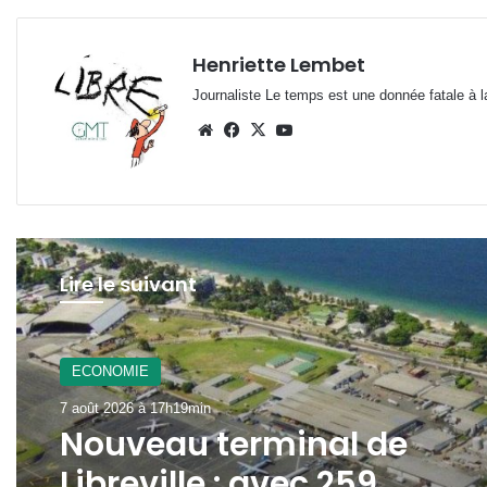
Henriette Lembet
Journaliste Le temps est une donnée fatale à la
Website
Facebook
X
YouTube
Lire le suivant
ECONOMIE
7 août 2026 à 14h16min
VAALCO Energy : un chiffr
d’affaires en hausse de 4