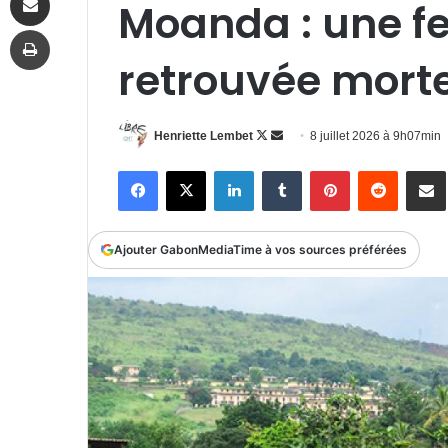
Moanda : une f
Imprimer
retrouvée morte 
Follow
Envoyer
Henriette Lembet
8 juillet 2026 à 9h07min
on
un
Facebook
X
Linkedin
Tumblr
Pinterest
Reddit
P
X
courriel
Ajouter GabonMediaTime à vos sources préférées