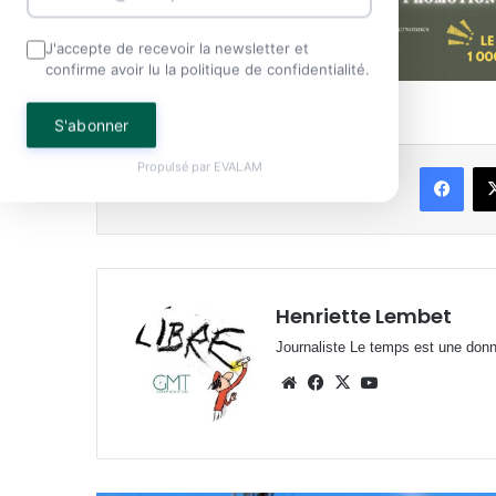
J'accepte de recevoir la newsletter et
confirme avoir lu la politique de confidentialité.
S'abonner
Face
Propulsé par
EVALAM
Partager
Henriette Lembet
Journaliste Le temps est une donnée
Website
Facebook
X
YouTube