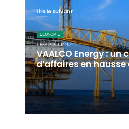
Lire le suivant
A La Une
7 août 2026 à 12h21min
Gabon : le gouverne
mobilisé pour la
concrétisation du
mégaprojet de Fer d
Baniaka