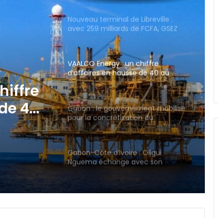
chère de la sous-région ?
VAALCO Energy : un chiffre
d’affaires en hausse de 40 au
2ème trimestre 2026
Gabon : le gouvernement mobilisé
pour la concrétisation du
mégaprojet de Fer de Baniaka
ment
Gabon-Côte d’Ivoire : Oligui
Nguema échange avec son
homologue Alassane Dramane
Ouattara
e
Gabon : la Task Force lance un
audit du FGIS, de GOC et de la
SOGARA
IST : les inscriptions au concours
d’entrée 2026-2027 ouvertes
jusqu’au 31 août