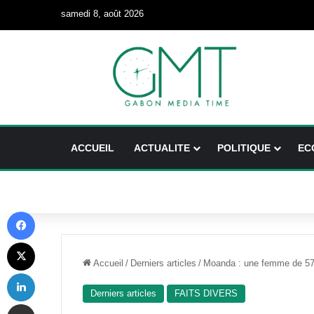
samedi 8, août 2026
ACCUEIL
ACTUALITE
POLITIQUE
EC
Facebook
X
Accueil
/
Derniers articles
/
Moanda : une femme de 57 
Linkedin
Derniers articles
FAITS DIVERS
Partager par email