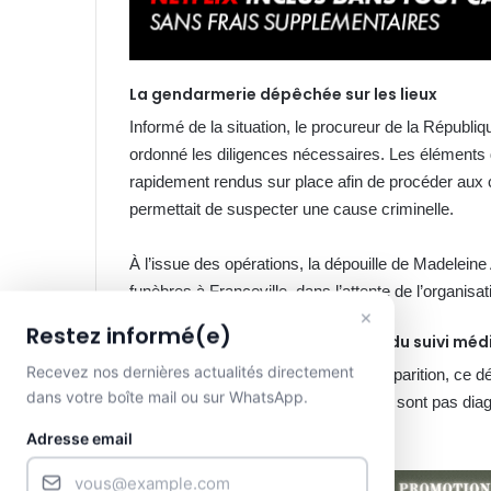
La gendarmerie dépêchée sur les lieux
Informé de la situation, le procureur de la Républi
ordonné les diligences nécessaires. Les éléments
rapidement rendus sur place afin de procéder aux c
permettait de suspecter une cause criminelle.
À l’issue des opérations, la dépouille de Madelei
funèbres à Franceville, dans l’attente de l’organis
×
Restez informé(e)
Un drame qui rappelle l’urgence du suivi méd
Recevez nos dernières actualités directement
Au-delà du choc suscité par cette disparition, ce 
dans votre boîte mail ou sur WhatsApp.
des maladies du foie. Lorsqu’elles ne sont pas dia
peuvent rapidement devenir fatales.
Adresse email