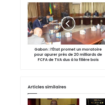
Gabon
:
l’État
promet
un
moratoire
pour
apurer
près
Gabon : l’État promet un moratoire
de
pour apurer près de 20 milliards de
20
milliards
FCFA de TVA dus à la filière bois
de
FCFA
de
TVA
dus
Articles similaires
à
la
filière
bois