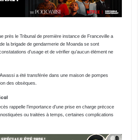
que près le Tribunal de première instance de Franceville a
 de la brigade de gendarmerie de Moanda se sont
onstatations d’usage et de vérifier qu’aucun élément ne
ne Awassi a été transférée dans une maison de pompes
ation des obsèques.
ical
décès rappelle l’importance d’une prise en charge précoce
gnostiquées ou traitées à temps, certaines complications
IST : les inscriptions au concours
d’entrée 2026-2027 ouvertes
jusqu’au 31 août