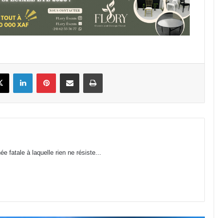
Libreville : plus d’une tonne de
cannabis saisie
Gabon : 1 664 délégués élus lors des
premières élections
book
X
Linkedin
Pinterest
Partager par email
Imprimer
professionnelles
Affaire Bilie-By-Nze : EPG demande
à la Cour de cassation de « dire le
droit »
Cybersécurité : la SEEG révèle avoir
 fatale à laquelle rien ne résiste...
perdu près de 95 % de ses
infrastructures informatiques
Nouveau terminal de Libreville :
avec 259 milliards de FCFA, GSEZ
Airport s’offre-t-il l’aérogare la plus