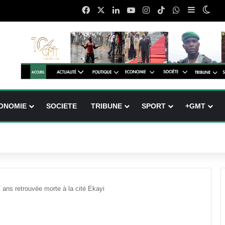
Facebook
X
Linkedin
YouTube
Instagram
TikTok
WhatsApp
Sidebar (
Swit
ONOMIE
SOCIETE
TRIBUNE
SPORT
+GMT
ans retrouvée morte à la cité Ekayi