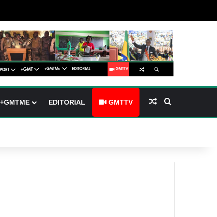
barre latérale)
ch skin
Article Aléatoire
Rechercher
+GMTME
EDITORIAL
GMTTV