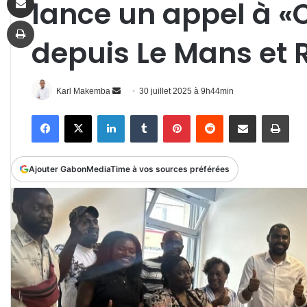
lance un appel à «
Imprimer
depuis Le Mans et 
Envoyer
Karl Makemba
30 juillet 2025 à 9h44min
un
Facebook
X
Linkedin
Tumblr
Pinterest
Reddit
Partager par email
Impr
courriel
Ajouter GabonMediaTime à vos sources préférées