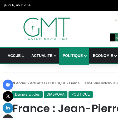
jeudi 6, août 2026
ACCUEIL
ACTUALITE
POLITIQUE
ECONOMIE
Facebook
Accueil
/
Actualités
/
POLITIQUE
/
France : Jean-Pierre Antchoué 
X
Derniers articles
DIASPORA
POLITIQUE
Linkedin
France : Jean-Pier
Partager par email