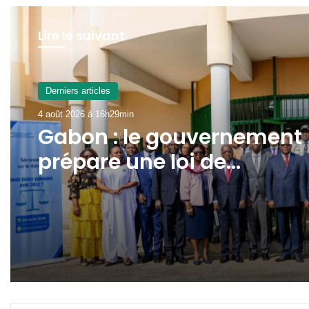
Lire le suivant
A La Une
4 août 2026 à 9h55min
Transport aérien : jusqu’à
52 480 FCFA de redevanc
R4 pour un aller-retour
Port-Gentil–Franceville