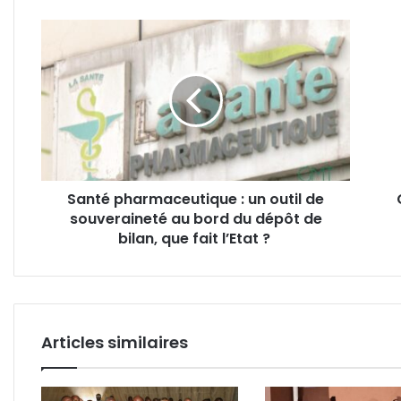
Santé
Gab
pharmaceutique
:
:
dispa
un
myst
outil
d’un
de
ense
souveraineté
à
au
Ndjo
bord
Santé pharmaceutique : un outil de
du
souveraineté au bord du dépôt de
dépôt
de
bilan, que fait l’Etat ?
bilan,
que
fait
l’Etat
?
Articles similaires