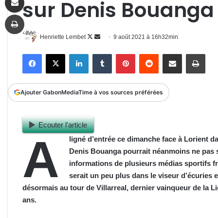
sur Denis Bouanga
Imprimer
Follow
Envoyer
Henriette Lembet
9 août 2021 à 16h32min
on
un
Facebook
X
Linkedin
Tumblr
Pinterest
Reddit
Partager par email
Impr
X
courriel
Ajouter GabonMediaTime à vos sources préférées
Ecouter l'article
A
ligné d’entrée ce dimanche face à Lorient da
Denis Bouanga pourrait néanmoins ne pas s’
informations de plusieurs médias sportifs fr
serait un peu plus dans le viseur d’écuries 
désormais au tour de Villarreal, dernier vainqueur de la L
ans.