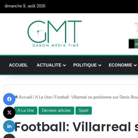
dimanche 9, août 2026
ACCUEIL
ACTUALITE
POLITIQUE
ECONOMIE
Facebook
Accueil
/
A La Une
/
Football: Villarreal se positionne sur Denis Bo
X
A La Une
Derniers articles
Sport
Linkedin
Football: Villarreal
Partager par email