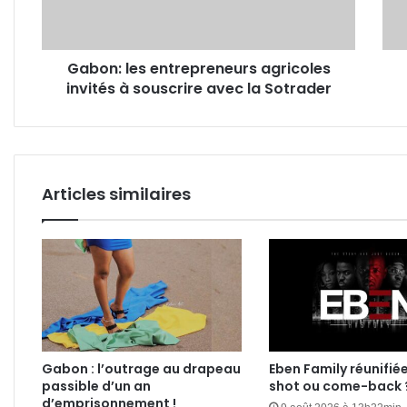
souscrire
rêne
avec
de
la
La
Gabon: les entrepreneurs agricoles
Sotrader
Croi
invités à souscrire avec la Sotrader
Rou
Articles similaires
Gabon : l’outrage au drapeau
Eben Family réunifié
passible d’un an
shot ou come-back 
d’emprisonnement !