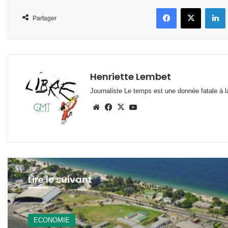
Facebook
X
L
Partager
Henriette Lembet
Journaliste Le temps est une donnée fatale à la
Website
Facebook
X
YouTube
Lire le suivant
ECONOMIE