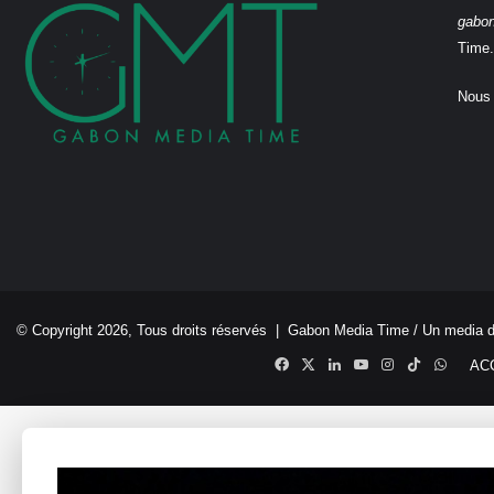
gabo
Time.
Nous 
© Copyright 2026, Tous droits réservés |
Gabon Media Time
/ Un media 
Facebook
X
Linkedin
YouTube
Instagram
TikTok
Whats
AC