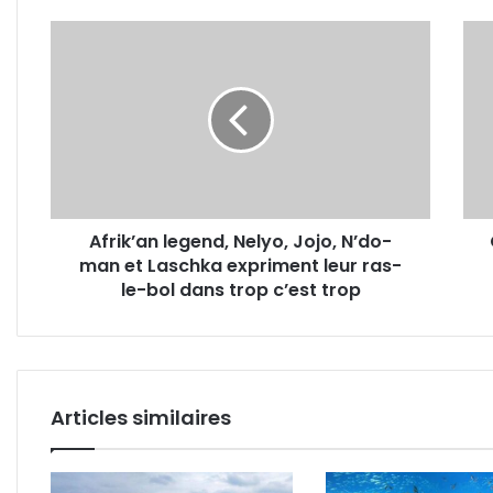
Baniaka
Afrik’an
Gabo
legend,
Bouk
Nelyo,
anno
Jojo,
la
N’do-
repri
man
des
et
ques
Laschka
oral
expriment
au
Afrik’an legend, Nelyo, Jojo, N’do-
leur
gouv
man et Laschka expriment leur ras-
ras-
le-
le-bol dans trop c’est trop
bol
dans
trop
c’est
trop
Articles similaires