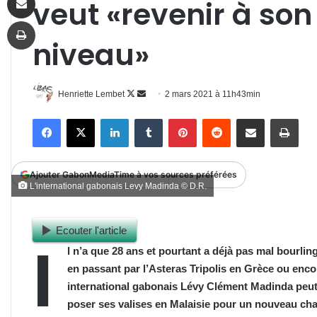
veut «revenir à son
Imprimer
niveau»
Follow
Envoyer
Henriette Lembet
2 mars 2021 à 11h43min
on
un
Facebook
X
Linkedin
Tumblr
Pinterest
Reddit
Partager par email
Impr
X
courriel
Ajouter GabonMediaTime à vos sources préférées
L'international gabonais Levy Madinda © D.R.
Ecouter l'article
I
l n’a que 28 ans et pourtant a déjà pas mal bourli
en passant par l’Asteras Tripolis en Grèce ou enc
international gabonais Lévy Clément Madinda peut n
poser ses valises en Malaisie pour un nouveau chal