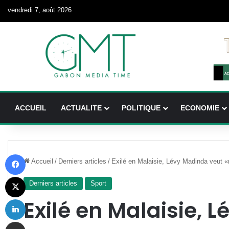
vendredi 7, août 2026
ACCUEIL
ACTUALITE
POLITIQUE
ECONOMIE
Facebook
Accueil
/
Derniers articles
/
Exilé en Malaisie, Lévy Madinda veut «r
X
Derniers articles
Sport
Linkedin
Exilé en Malaisie, 
Partager par email