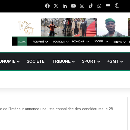
Facebook
X
Linkedin
YouTube
Instagram
TikTok
WhatsApp
Sidebar (b
Switc
ONOMIE
SOCIETE
TRIBUNE
SPORT
+GMT
re de l’Intérieur annonce une liste consolidée des candidatures le 28