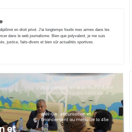
Gabon : Wilfried Okoumba placé
sous mandat de dépôt !
e
 diplômé en droit privé. J'ai longtemps fourbi mes armes dans les
Opta Analyst : la 1ère division
ncer dans le web journalisme. Bien que polyvalent, je me suis
gabonaise au même niveau que la
s, justice, faits-divers et bien sûr actualités sportives.
D4 française
Alain Giresse : « Il nous faut d’abord
reconstruire l’équipe nationale »
AAN-GA : sécurisation et
financement au menu de la 45e
session
Prix de l’essence : Gabon, 2e pays
avec le litre de super le plus
abordable en Zone FCFA !
abon,