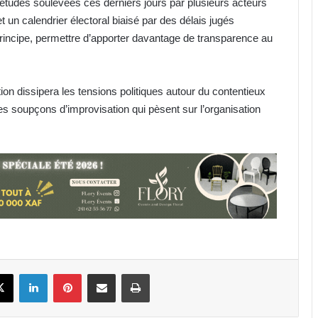
iétudes soulevées ces derniers jours par plusieurs acteurs
 un calendrier électoral biaisé par des délais jugés
 principe, permettre d’apporter davantage de transparence au
ion dissipera les tensions politiques autour du contentieux
 les soupçons d’improvisation qui pèsent sur l’organisation
Football : le cas Medwin Biteghe
peut-il rendre réticents les
binationaux ?
Gabon : déjà plus de 12 443 décès
enregistrés depuis janvier 2026 !
Fondation Horizons Nouveaux : la
book
X
Linkedin
Pinterest
Partager par email
Imprimer
salle Snoezelen, une oasis pour les
enfants