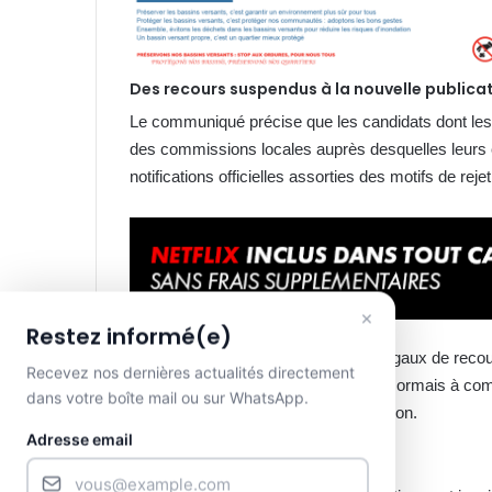
Des recours suspendus à la nouvelle publica
Le communiqué précise que les candidats dont les 
des commissions locales auprès desquelles leurs c
notifications officielles assorties des motifs de rejet
×
Restez informé(e)
Autre précision de taille : les délais légaux de reco
Recevez nos dernières actualités directement
publication du 20 août, « courront désormais à comp
dans votre boîte mail ou sur WhatsApp.
attendues ce jeudi 28 août dans L’Union.
Adresse email
Une clarification attendue