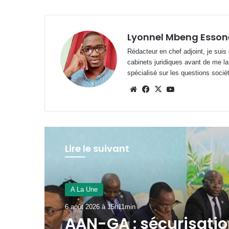
Lyonnel Mbeng Esson
Rédacteur en chef adjoint, je suis
cabinets juridiques avant de me la
spécialisé sur les questions société
Website
Facebook
X
YouTube
Lire le suivant
A La Une
6 août 2026 à 15h03min
Prix de l’essence : G