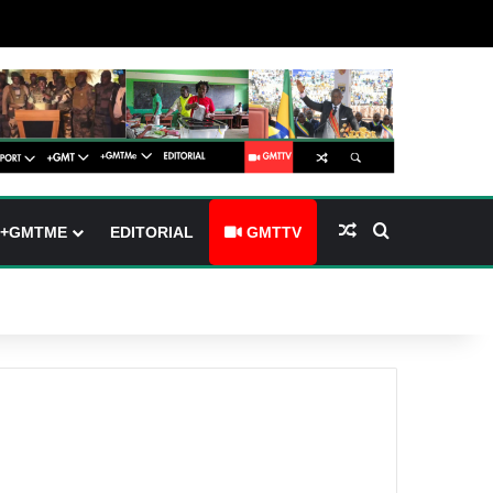
arre latérale)
h skin
Article Aléatoire
Rechercher
+GMTME
EDITORIAL
GMTTV