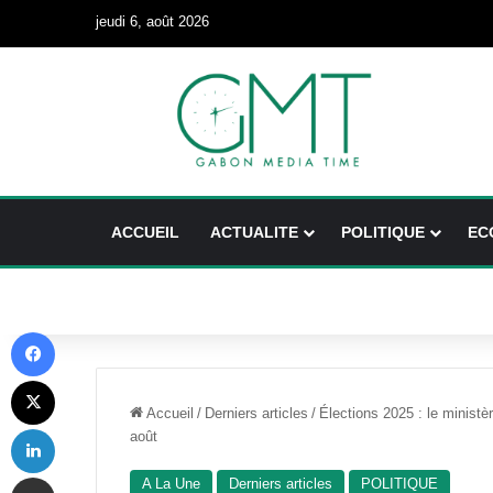
jeudi 6, août 2026
ACCUEIL
ACTUALITE
POLITIQUE
EC
Facebook
X
Accueil
/
Derniers articles
/
Élections 2025 : le ministè
Linkedin
août
Partager par email
A La Une
Derniers articles
POLITIQUE