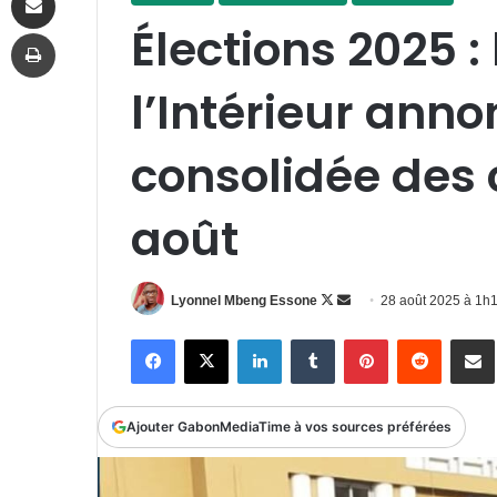
Élections 2025 :
Imprimer
l’Intérieur anno
consolidée des 
août
Follow
Envoyer
Lyonnel Mbeng Essone
28 août 2025 à 1h
on
un
Facebook
X
Linkedin
Tumblr
Pinterest
Reddit
P
X
courriel
Ajouter GabonMediaTime à vos sources préférées