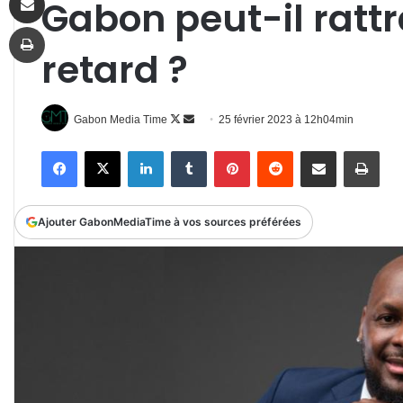
Gabon peut-il ratt
Imprimer
retard ?
Follow
Envoyer
Gabon Media Time
25 février 2023 à 12h04min
on
un
Facebook
X
Linkedin
Tumblr
Pinterest
Reddit
Partager par email
Impr
X
courriel
Ajouter GabonMediaTime à vos sources préférées