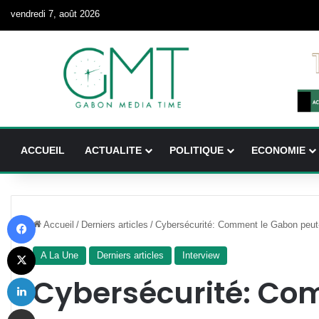
vendredi 7, août 2026
ACCUEIL
ACTUALITE
POLITIQUE
ECONOMIE
Facebook
Accueil
/
Derniers articles
/
Cybersécurité: Comment le Gabon peut-il
X
A La Une
Derniers articles
Interview
Linkedin
Cybersécurité: Co
Partager par email