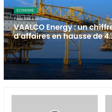
A La Une
7 août 2026 à 12h21min
ECONOMIE
Gabon : le gouvernement
7 août 2026 à 14h16min
mobilisé pour la
concrétisation du
mégaprojet de Fer de
VAALCO Energy : un chiffr
Baniaka
d’affaires en hausse de 4
au 2ème trimestre 2026
Eliminatoires
Fonc
mondial
publ
2022:
des