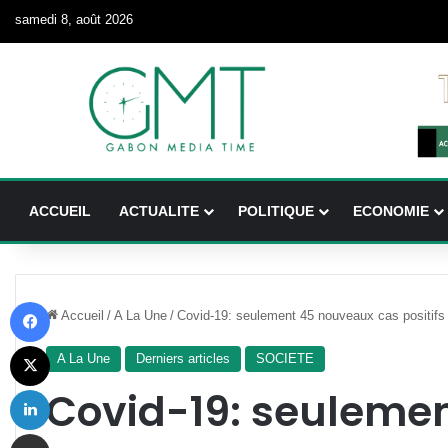
samedi 8, août 2026
ACCUEIL
ACTUALITE
POLITIQUE
ECONOMIE
Facebook
Accueil
/
A La Une
/
Covid-19: seulement 45 nouveaux cas positifs
X
A La Une
Derniers articles
SOCIETE
Linkedin
Covid-19: seuleme
Partager par email