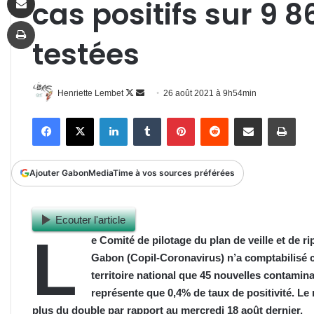
cas positifs sur 9 
Imprimer
testées
Follow
Envoyer
Henriette Lembet
26 août 2021 à 9h54min
on
un
Facebook
X
Linkedin
Tumblr
Pinterest
Reddit
Partager par email
Impr
X
courriel
Ajouter GabonMediaTime à vos sources préférées
Ecouter l'article
L
e Comité de pilotage du plan de veille et de r
Gabon (Copil-Coronavirus) n’a comptabilisé c
territoire national que 45 nouvelles contamin
représente que 0,4% de taux de positivité. Le 
plus du double par rapport au mercredi 18 août dernier.