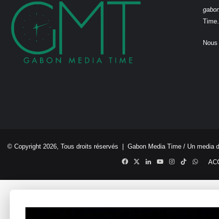
gabo
Time.
Nous 
© Copyright 2026, Tous droits réservés |
Gabon Media Time
/ Un media 
Facebook
X
Linkedin
YouTube
Instagram
TikTok
Whats
AC