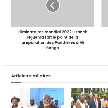
Franck
poin
Nguema
biom
fait
pour
le
surve
point
les
de
agen
Eliminatoires mondial 2022: Franck
la
Nguema fait le point de la
préparation
des
préparation des Panthères à Ali
Panthères
Bongo
à
Ali
Bongo
Articles similaires