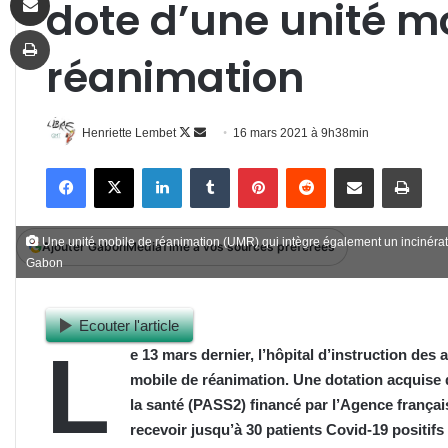
dote d’une unité m
Imprimer
réanimation
Follow
Envoyer
Henriette Lembet
16 mars 2021 à 9h38min
on
un
Facebook
X
Linkedin
Tumblr
Pinterest
Reddit
Partager par email
Impr
X
courriel
Une unité mobile de réanimation (UMR) qui intègre également un incinér
Ajouter GabonMediaTime à vos sources préférées
Gabon
Ecouter l'article
L
e 13 mars dernier
,
l’hôpital d’instruction des
mobile de réanimation. Une dotation acquise 
la santé (PASS2) financé par l’Agence frança
recevoir jusqu’à 30 patients Covid-19 positifs