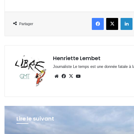
Facebook
X
L
Partager
Henriette Lembet
Journaliste Le temps est une donnée fatale à la
Website
Facebook
X
YouTube
Lire le suivant