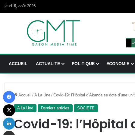
jeudi 6, août 2026
ACCUEIL
ACTUALITE
POLITIQUE
ECONOMIE
Facebook
Accueil
/
A La Une
/
Covid-19: l’Hôpital d’Akanda se dote d’une uni
X
A La Une
Derniers articles
SOCIETE
Linkedin
Covid-19: l’Hôpital
Partager par email