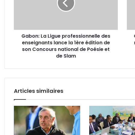
des
lead
enseignants
du
lance
mar
la
des
1ère
assu
Gabon: La Ligue professionnelle des
édition
Vie
enseignants lance la 1ère édition de
de
en
son
son Concours national de Poésie et
2020
Concours
de Slam
national
de
Poésie
et
de
Articles similaires
Slam