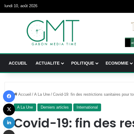
lundi 10, août 2026
ACCUEIL
ACTUALITE
POLITIQUE
ECONOMIE
Facebook
Accueil
/
A La Une
/
Covid-19: fin des restrictions sanitaires pour 
X
A La Une
Derniers articles
International
Linkedin
Covid-19: fin des re
Partager par email