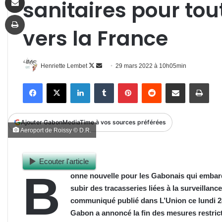
sanitaires pour to
Imprimer
vers la France
Follow
Envoyer
Henriette Lembet
29 mars 2022 à 10h05min
on
un
Facebook
X
Linkedin
Tumblr
Pinterest
Reddit
Partager par email
Impr
X
courriel
Ajouter GabonMediaTime à vos sources préférées
Aeroport de Roissy © D.R.
Ecouter l'article
B
onne nouvelle pour les Gabonais qui embarq
subir des tracasseries liées à la surveillan
communiqué publié dans L’Union ce lundi 2
Gabon a annoncé la fin des mesures restric