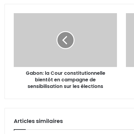
quinquennal 2026-2030
Gabon:
Côte
la
d'Ivo
Cour
Henr
constitutionnelle
Clau
bientôt
Oyi
en
prés
campagne
pour
de
les
sensibilisation
10
Gabon: la Cour constitutionnelle
sur
ans
bientôt en campagne de
les
de
élections
sensibilisation sur les élections
BGF
Articles similaires