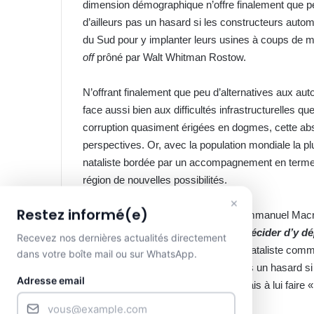
dimension démographique n’offre finalement que
d’ailleurs pas un hasard si les constructeurs automo
du Sud pour y implanter leurs usines à coups de mil
off
prôné par Walt Whitman Rostow.
N’offrant finalement que peu d’alternatives aux auto
face aussi bien aux difficultés infrastructurelles 
corruption quasiment érigées en dogmes, cette abse
perspectives. Or, avec la population mondiale la pl
nataliste bordée par un accompagnement en termes d’
région de nouvelles possibilités.
×
Restez informé(e)
Même si pour certains, à l’instar d’Emmanuel Mac
enfants par femme, vous pouvez décider d’y dép
Recevez nos dernières actualités directement
», il est fort à parier qu’une politique nataliste c
dans votre boîte mail ou sur WhatsApp.
et long termes. Ce n’est d’ailleurs pas un hasard s
Adresse email
Seconde Guerre, a appelé les Français à lui faire 
Boom
» en moteur de croissance.