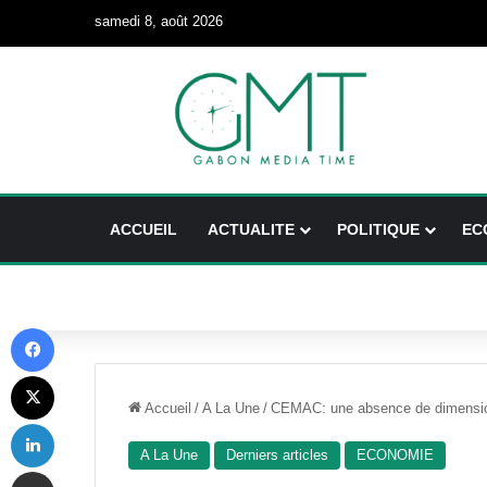
samedi 8, août 2026
ACCUEIL
ACTUALITE
POLITIQUE
EC
Facebook
X
Accueil
/
A La Une
/
CEMAC: une absence de dimension
Linkedin
A La Une
Derniers articles
ECONOMIE
Partager par email