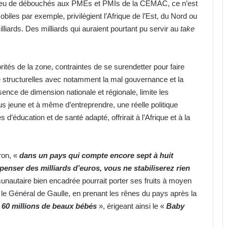
 peu de débouchés aux PMEs et PMIs de la CEMAC, ce n’est
biles par exemple, privilégient l’Afrique de l’Est, du Nord ou
liards. Des milliards qui auraient pourtant pu servir au
take
rités de la zone, contraintes de se surendetter pour faire
que structurelles avec notamment la mal gouvernance et la
nce de dimension nationale et régionale, limite les
us jeune et à même d’entreprendre, une réelle politique
éducation et de santé adapté, offrirait à l’Afrique et à la
ron, «
dans un pays qui compte encore sept à huit
enser des milliards d’euros, vous ne stabiliserez rien
ommunautaire bien encadrée pourrait porter ses fruits à moyen
i le Général de Gaulle, en prenant les rênes du pays après la
«
60 millions de beaux bébés
», érigeant ainsi le «
Baby
IST : les inscriptions au concours