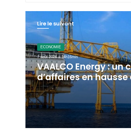
Lire le suivant
A La Une
7 août 2026 à 12h21min
ECONOMIE
Gabon : le gouverne
7 août 2026 à 14h16min
mobilisé pour la
concrétisation du
mégaprojet de Fer d
VAALCO Energy : un c
Baniaka
d’affaires en hausse
au 2ème trimestre 2