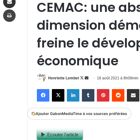
CEMAC: une ab
Imprimer
dimension dém
freine le déve
économique
Follow
Envoyer
Henriette Lembet
18 août 2021 à 8h08min
on
un
Facebook
X
Linkedin
Tumblr
Pinterest
Reddit
P
X
courriel
Ajouter GabonMediaTime à vos sources préférées
Ecouter l'article