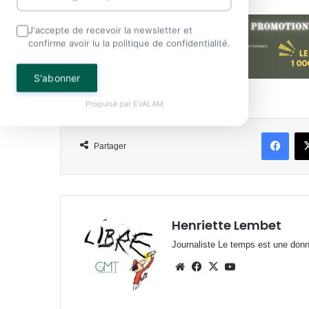
J'accepte de recevoir la newsletter et
confirme avoir lu la politique de confidentialité.
S'abonner
Propulsé par
EVALAM
Face
Partager
Henriette Lembet
Journaliste Le temps est une donnée
Website
Facebook
X
YouTube