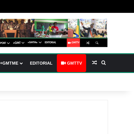
barre latérale)
ch skin
Article Aléatoire
Rechercher
+GMTME
EDITORIAL
GMTTV