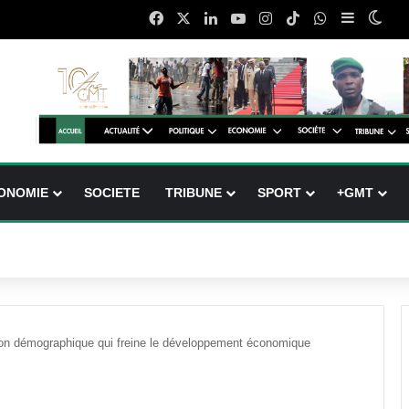
Facebook
X
Linkedin
YouTube
Instagram
TikTok
WhatsApp
Sidebar (
Swit
ONOMIE
SOCIETE
TRIBUNE
SPORT
+GMT
 démographique qui freine le développement économique