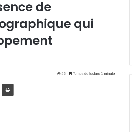
sence de
ographique qui
loppement
56
Temps de lecture 1 minute
artager par email
Imprimer