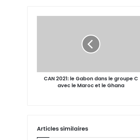
CAN
2021:
le
Gabon
dans
le
groupe
C
avec
CAN 2021: le Gabon dans le groupe C
le
avec le Maroc et le Ghana
Maroc
et
le
Ghana
Articles similaires