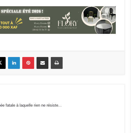
d’entrée 2026-2027 ouvertes
jusqu’au 31 août
Libreville : plus d’une tonne de
cannabis saisie
Gabon : 1 664 délégués élus lors des
premières élections
book
X
Linkedin
Pinterest
Partager par email
Imprimer
professionnelles
Affaire Bilie-By-Nze : EPG demande
à la Cour de cassation de « dire le
droit »
Cybersécurité : la SEEG révèle avoir
 fatale à laquelle rien ne résiste...
perdu près de 95 % de ses
infrastructures informatiques
Nouveau terminal de Libreville :