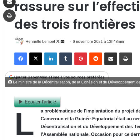
rassure sur l’effect
Imprimer
des trois frontières
Follow
Envoyer
Henriette Lembet
6 novembre 2021 à 13h48min
on
un
Facebook
X
Linkedin
Tumblr
Pinterest
Reddit
Partager par email
Impr
X
courriel
Ajouter GabonMediaTime à vos sources préférées
Le ministre de la Décentralisation, de la Cohésion et du Développement d
Ecouter l'article
L
a problématique de l’implantation du projet de
Cameroun et la Guinée-Equatorial était au cent
Décentralisation et du Développement des Te
l’Assemblée nationale. Occasion pour ce derni