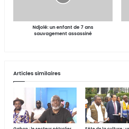
ans
Céle
sauvagement
Mayi
assassiné
excl
pour
Ndjolé: un enfant de 7 ans
avoir
sauvagement assassiné
simu
une
fella
Articles similaires
Gabon : le secteur pétrolier
Fête de la culture : u