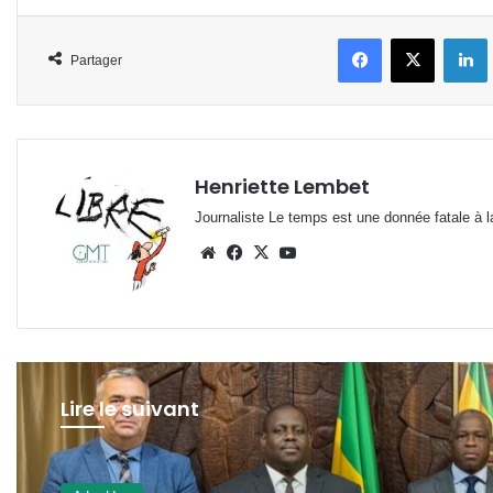
Facebook
X
L
Partager
Henriette Lembet
Journaliste Le temps est une donnée fatale à la
Website
Facebook
X
YouTube
Lire le suivant