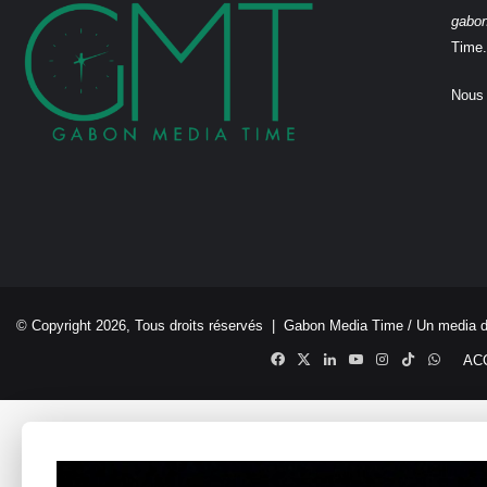
gabo
Time.
Nous 
© Copyright 2026, Tous droits réservés |
Gabon Media Time
/ Un media 
Facebook
X
Linkedin
YouTube
Instagram
TikTok
Whats
AC