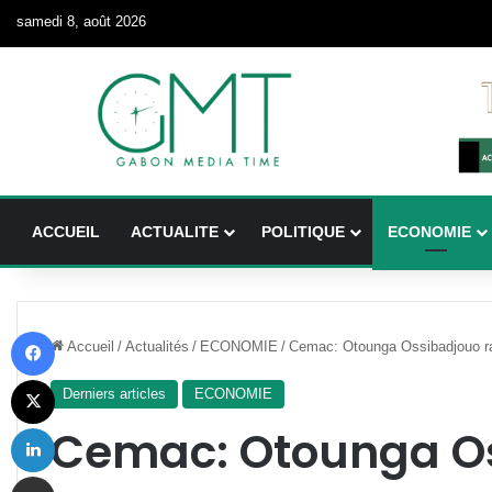
samedi 8, août 2026
ACCUEIL
ACTUALITE
POLITIQUE
ECONOMIE
Facebook
Accueil
/
Actualités
/
ECONOMIE
/
Cemac: Otounga Ossibadjouo rassu
X
Derniers articles
ECONOMIE
Linkedin
Cemac: Otounga O
Partager par email