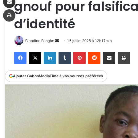
gnouf pour falsific
Imprimer
d’identité
Envoyer
Blandine Biloghe
15 juillet 2025 à 12h17min
un
Facebook
X
Linkedin
Tumblr
Pinterest
Reddit
Partager par email
Impr
courriel
Ajouter GabonMediaTime à vos sources préférées