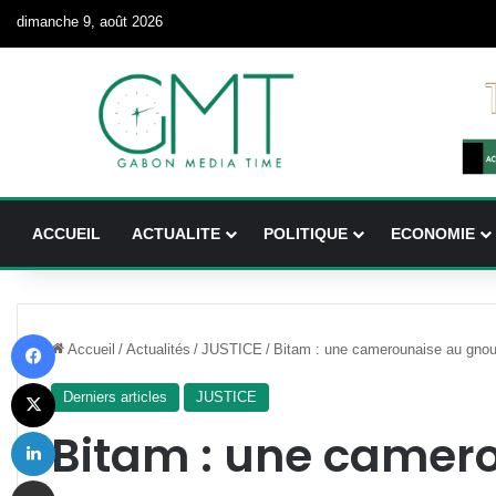
dimanche 9, août 2026
ACCUEIL
ACTUALITE
POLITIQUE
ECONOMIE
Facebook
Accueil
/
Actualités
/
JUSTICE
/
Bitam : une camerounaise au gnouf 
X
Derniers articles
JUSTICE
Linkedin
Bitam : une camer
Partager par email