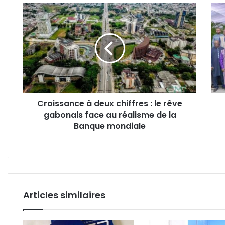
Croissance
Gab
à
:
deux
le
chiffres
gouv
:
veut
le
insti
rêve
la
gabonais
sant
face
comm
Croissance à deux chiffres : le rêve
au
pour
gabonais face au réalisme de la
réalisme
bâtir
de
Banque mondiale
un
la
pays
Banque
plus
mondiale
résil
Articles similaires