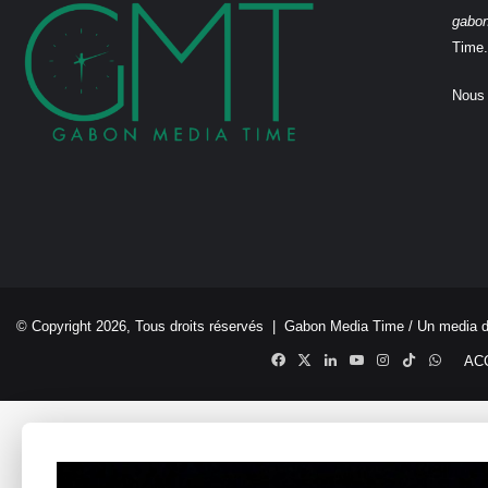
gabo
Time.
Nous 
© Copyright 2026, Tous droits réservés |
Gabon Media Time
/ Un media 
Facebook
X
Linkedin
YouTube
Instagram
TikTok
Whats
AC