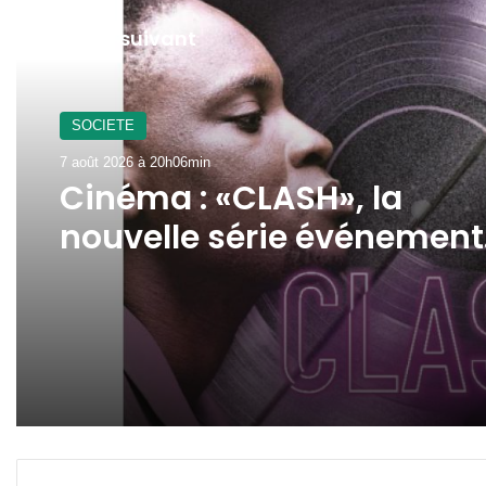
Lire le suivant
SOCIETE
7 août 2026 à 20h06min
Cinéma : «CLASH», la
nouvelle série événement
de Philippe Lacôte arrive
sur CANAL+