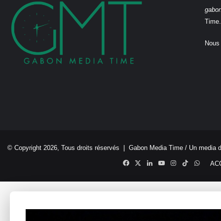
gabo
Time.
Nous 
© Copyright 2026, Tous droits réservés |
Gabon Media Time
/ Un media 
Facebook
X
Linkedin
YouTube
Instagram
TikTok
Whats
AC