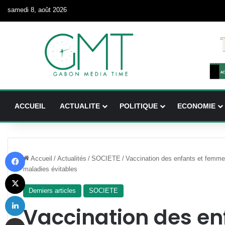
samedi 8, août 2026
ACCUEIL
ACTUALITE
POLITIQUE
ECONOMIE
Facebook
Accueil
/
Actualités
/
SOCIETE
/
Vaccination des enfants et femmes
maladies évitables
X
Derniers articles
SOCIETE
Linkedin
Vaccination des en
Partager par email