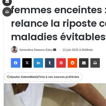
femmes enceintes :
Imprimer
relance la riposte c
maladies évitables
Envoyer
Geneviève Dewuno Edou
12 juin 2025 à 0h08min
un
Facebook
X
Linkedin
Tumblr
Pinterest
Reddit
Partager par email
Impr
courriel
Ajouter GabonMediaTime à vos sources préférées