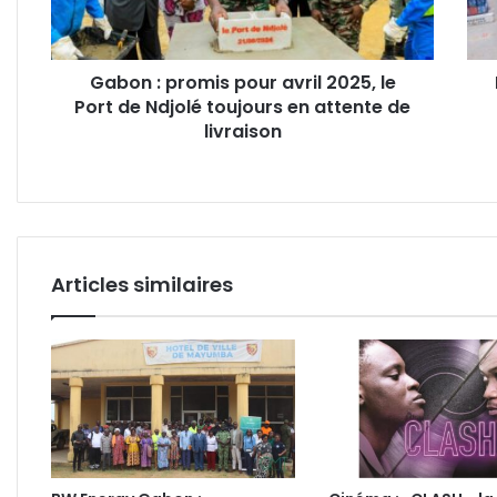
le
sorti
Port
des
de
véhi
Gabon : promis pour avril 2025, le
Ndjolé
impo
Port de Ndjolé toujours en attente de
toujours
le
en
livraison
coup
attente
de
de
forc
livraison
régl
du
mini
des
Articles similaires
Tran