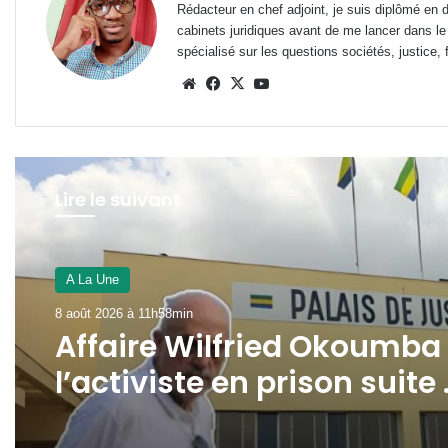
Rédacteur en chef adjoint, je suis diplômé en 
cabinets juridiques avant de me lancer dans le
spécialisé sur les questions sociétés, justice, f
Website
Facebook
X
YouTube
Lire le suivant
A La Une
7 août 2026 à 16h17min
A La Une
SEEG : l’interconnexion
8 août 2026 à 11h58min
électrique avec la Guinée
Équatoriale avance dans 