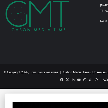
gabo
Time.
Nous 
© Copyright 2026, Tous droits réservés |
Gabon Media Time
/ Un media 
Facebook
X
Linkedin
YouTube
Instagram
TikTok
Whats
AC