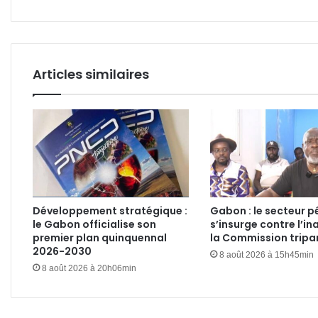
la
mes
Zéro
tarif
doua
Articles similaires
Développement stratégique :
Gabon : le secteur pé
le Gabon officialise son
s’insurge contre l’in
premier plan quinquennal
la Commission tripar
2026-2030
8 août 2026 à 15h45min
8 août 2026 à 20h06min