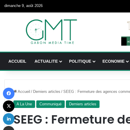
dimanche 9, août 2026
ACCUEIL
ACTUALITE
POLITIQUE
ECONOMIE
Facebook
Accueil
/
Derniers articles
/
SEEG : Fermeture des agences commer
X
A La Une
Communiqué
Derniers articles
Linkedin
SEEG : Fermeture d
Partager par email