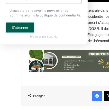
Pire encore, cette direction, pourtant centrale dans
J'accepte de recevoir la newsletter et
confirme avoir lu la politique de confidentialité.
fourrière pour dégager les véhicules accidentés, par
Manfoumbi Manfoumbi souhaite réellement s’attaquer 
S'abonner
blocages structurels qui paralysent la DGSR. Il doit 
sensibiliser davantage les citoyens, l’État gagnerait
Propulsé par
EVALAM
afin de confronter le pays à l’ampleur de l’hécatom
Face
Partager